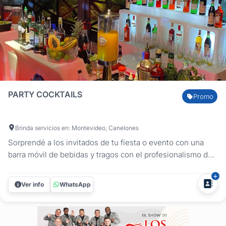
PARTY COCKTAILS
Promo
Brinda servicios en: Montevideo, Canelones
Sorprendé a los invitados de tu fiesta o evento con una
barra móvil de bebidas y tragos con el profesionalismo de
los Bartenders de Party Cocktails. Tu evento es su mayor
compromiso. y lo llevarán a cabo con calidad. dedicación,
Ver info
WhatsApp
puntualidad, y respeto, donde sin duda Despertarán tus
sentidos y...