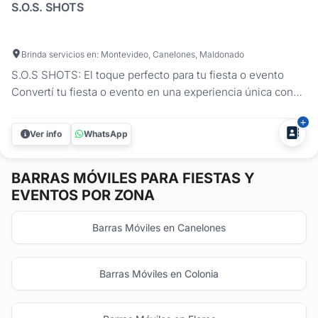
S.O.S. SHOTS
Brinda servicios en: Montevideo, Canelones, Maldonado
S.O.S SHOTS: El toque perfecto para tu fiesta o evento
Convertí tu fiesta o evento en una experiencia única con
S.O.S SHOTS, el servicio innovador que está marcando
tendencia en Uruguay. Nuestro carrito de shots, iluminado
Ver info
WhatsApp
con luces LED y efectos de fuegos fríos, es ideal para
sorprender a tus...
BARRAS MÓVILES
PARA FIESTAS Y
EVENTOS POR ZONA
Barras Móviles en Canelones
Barras Móviles en Colonia