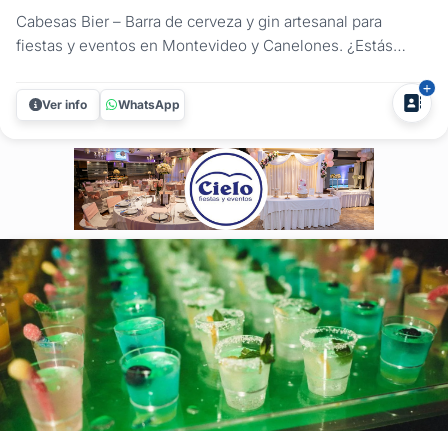
Cabesas Bier – Barra de cerveza y gin artesanal para
fiestas y eventos en Montevideo y Canelones. ¿Estás
organizando una fiesta, feria, evento corporativo o social y
querés una propuesta de bebidas que marque la
Ver info
WhatsApp
diferencia? Cabesas Bier lleva su barra móvil de cerveza y
gin artesanal a tu...