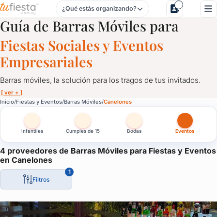
¿Qué estás organizando?
Barras Móviles para Fiestas y Eventos en Canelones
Guía de Barras Móviles para
Fiestas Sociales y Eventos
Empresariales
Barras móviles, la solución para los tragos de tus invitados.
[ ver + ]
Barras Móviles para Fiestas y Eventos en Canelones
Inicio
Fiestas y Eventos
Barras Móviles
Canelones
Barras móviles, la solución para los tragos de tus invitados.
Infantiles
Cumples de 15
Bodas
Eventos
Personalizadas, con luces led, acordes a tu evento, barras que 
La solución ideal para despreocuparte del tema y que los invita
4 proveedores de Barras Móviles para Fiestas y Eventos
en Canelones
1
Filtros