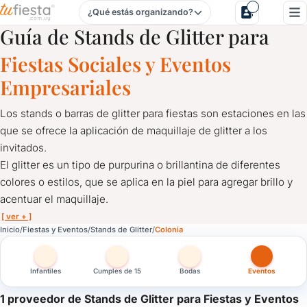
¿Qué estás organizando?
Stands de Glitter para Fiestas y Eventos en Colonia
Guía de Stands de Glitter para
Fiestas Sociales y Eventos
Empresariales
Los stands o barras de glitter para fiestas son estaciones en las
que se ofrece la aplicación de maquillaje de glitter a los
invitados.
El glitter es un tipo de purpurina o brillantina de diferentes
colores o estilos, que se aplica en la piel para agregar brillo y
acentuar el maquillaje.
[ ver + ]
Stands de Glitter para Fiestas y Eventos en Colonia
Inicio
Fiestas y Eventos
Stands de Glitter
Colonia
Los stands o barras de glitter para fiestas son estaciones en las 
El glitter es un tipo de purpurina o brillantina de diferentes color
Infantiles
Cumples de 15
Bodas
Eventos
Los stands de glitter son una opción popular para fiestas de cu
1 proveedor de Stands de Glitter para Fiestas y Eventos