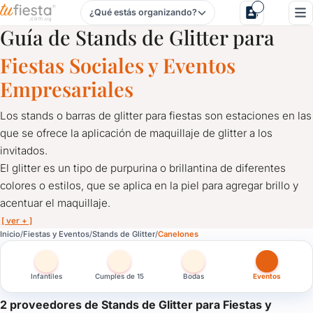
¿Qué estás organizando?
Stands de Glitter para Fiestas y Eventos en Canelones
Guía de Stands de Glitter para
Fiestas Sociales y Eventos
Empresariales
Los stands o barras de glitter para fiestas son estaciones en las
que se ofrece la aplicación de maquillaje de glitter a los
invitados.
El glitter es un tipo de purpurina o brillantina de diferentes
colores o estilos, que se aplica en la piel para agregar brillo y
acentuar el maquillaje.
[ ver + ]
Stands de Glitter para Fiestas y Eventos en Canelones
Inicio
Fiestas y Eventos
Stands de Glitter
Canelones
Los stands o barras de glitter para fiestas son estaciones en las 
El glitter es un tipo de purpurina o brillantina de diferentes color
Infantiles
Cumples de 15
Bodas
Eventos
Los stands de glitter son una opción popular para fiestas de cu
2 proveedores de Stands de Glitter para Fiestas y