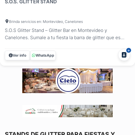
S.O.S. GLITTER STAND
Brinda servicios en: Montevideo, Canelones
S.O.S Glitter Stand – Glitter Bar en Montevideo y
Canelones. Sumale a tu fiesta la barra de glitter que es
furor: brillo, fotos increíbles y diversión asegurada para
todos tus invitados. Con S.O.S llevamos a tu evento un
Ver info
WhatsApp
espacio único donde el glamour se mezcla con el
entretenimiento. Nuestro...
STANDS DE GLITTER
PARA FIESTAS Y