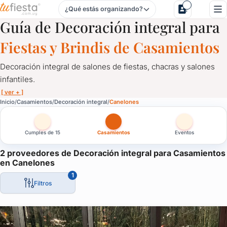
¿Qué estás organizando?
Decoración integral para Casamientos en Canelones
Guía de Decoración integral para
Fiestas y Brindis de Casamientos
Decoración integral de salones de fiestas, chacras y salones
infantiles.
[ ver + ]
Decoración integral para Casamientos en Canelones
Inicio
Casamientos
Decoración integral
Canelones
Decoración integral de salones de fiestas, chacras y salones infa
Cumples de 15
Casamientos
Eventos
La última tendencia en decoración: flores, globos, artesanías.
Decoración temática: de cowboys, de campo, espacial, angry birds,
2 proveedores de Decoración integral para Casamientos
en Canelones
Contactate aquí con los mejores decoradores de fiestas de Ur
1
Filtros