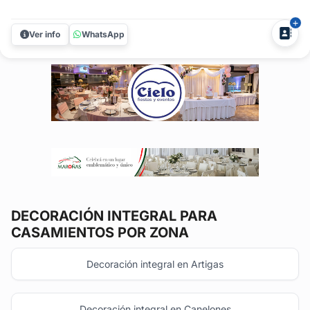
bodas civiles, ceremonias religiosas y celebraciones al aire
libre en campo, playa o salón.Trabajo como diseñadora
Ver info
WhatsApp
floral especializada en bodas, creando ambientaciones que
realzan...
DECORACIÓN INTEGRAL
PARA
CASAMIENTOS POR ZONA
Decoración integral en Artigas
Decoración integral en Canelones