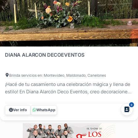
DIANA ALARCON DECOEVENTOS
Brinda servicios en: Montevideo, Maldonado, Canelones
¡Hacé de tu casamiento una celebración mágica y llena de
estilo! En Diana Alarcón Deco Eventos, creo decoraciones
únicas y llenas de encanto para que el día más importante
de tu vida sea como siempre lo soñaste. Me especializo en
Ver info
WhatsApp
la ambientación integral de bodas, diseñando espacios
que...