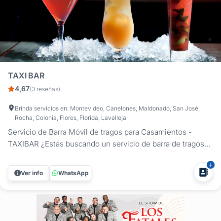
TAXI BAR
4,67
(3 reseñas)
Brinda servicios en: Montevideo, Canelones, Maldonado, San José,
Rocha, Colonia, Flores, Florida, Lavalleja
Servicio de Barra Móvil de tragos para Casamientos -
TAXIBAR ¿Estás buscando un servicio de barra de tragos
para tu boda que marque la diferencia? TAXIBAR te ofrece
una experiencia única con un servicio de barra móvil que
Ver info
WhatsApp
eleva tu evento. Especializados en casamientos, llevamos
a tu...