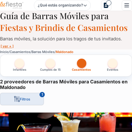
¿Qué estás organizando?
Barras Móviles para Casamientos en Maldonado
Guía de Barras Móviles para
Fiestas y Brindis de Casamientos
Barras móviles, la solución para los tragos de tus invitados.
[ ver + ]
Barras Móviles para Casamientos en Maldonado
Inicio
Casamientos
Barras Móviles
Maldonado
Barras móviles, la solución para los tragos de tus invitados.
Infantiles
Cumples de 15
Casamientos
Eventos
Personalizadas, con luces led, acordes a tu evento, barras que 
La solución ideal para despreocuparte del tema y que los invita
2 proveedores de Barras Móviles para Casamientos en
Maldonado
1
Filtros