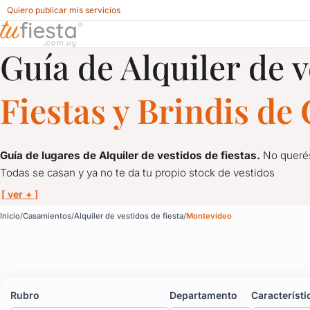
Quiero publicar mis servicios
Guía de Alquiler de v
Alquiler de vestidos de fiesta para Casamientos en Montev
Fiestas y Brindis d
Guía de lugares de Alquiler de vestidos de fiestas.
No querés
Todas se casan y ya no te da tu propio stock de vestidos
[ ver + ]
Alquiler de vestidos de
Inicio
Casamientos
Alquiler de vestidos de fiesta
Montevideo
Guía de lugares de Alquiler de vestidos de fiestas.
No querés
Todas se casan y ya no te da tu propio stock de vestidos
Rubro
Departamento
Característi
Aquí te traemos una buena opción para alquilarte el mejor vesti