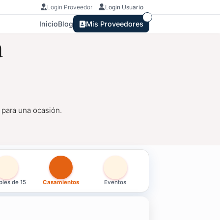
Login Proveedor
Login Usuario
Inicio
Blog
Mis Proveedores
a
 para una ocasión.
s en Montevideo
les de 15
Casamientos
Eventos
 para una ocasión.