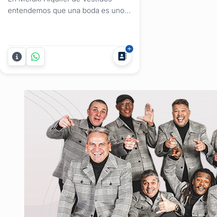
entendemos que una boda es uno
de los momentos más importantes.
Por eso, ofrecemos un servicio
especializado en alquiler de trajes y
vestidos para casamientos en
Montevideo, con opciones para
todos los protagonistas de la
celebración. Elegancia para novios y
cortejo:...