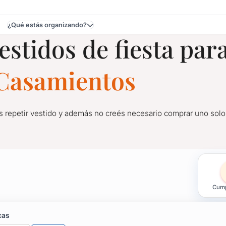
¿Qué estás organizando?
estidos de fiesta par
ideo
e Casamientos
 repetir vestido y además no creés necesario comprar uno solo
 fiesta para Casamiento
Cump
 repetir vestido y además no creés necesario comprar uno solo
cas
do y que puedas lucir como una reina.