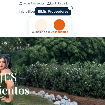
Login Proveedor
Login Usuario
Inicio
Blog
Mis Proveedores
Otras versiones de esta ficha por tipo de 
Cumples de 15
Casamientos
JES –
entos