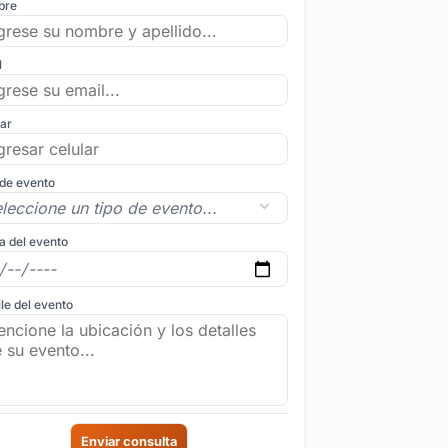
bre
l
lar
 de evento
a del evento
le del evento
Enviar consulta