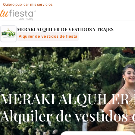
Quiero publicar mis servicios
Meraki Alquiler De Vestidos Y Trajes - Alquiler De Vestido
MERAKI ALQUILER DE VESTIDOS Y TRAJES
Alquiler de vestidos de fiesta
MERAKI ALQUILER 
Alquiler de vestidos 