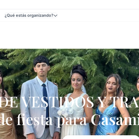
¿Qué estás organizando?
s De Fiesta En Colón, Montevideo, Uruguay - Casamientos
DE VESTIDOS Y TRA
de fiesta para
Casami