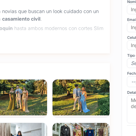
Nom
a novias que buscan un look cuidado con un
a
casamiento civil
.
Emai
oquin
hasta ambos modernos con cortes Slim
Celu
mporada y diseños acordes al protocolo del
Tipo
s y tonos para acompañar a los novios con
Fech
dos de fiesta para las más chicas, manteniendo la
Detal
tido listo para usar, con
calzado y accesorios
o?
a norte de Montevideo. Ofrecemos asesoramiento