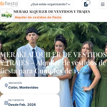
¿Qué estás organizando?
Meraki Alquiler De Vestidos Y Trajes - Alquiler De Vestid
MERAKI ALQUILER DE VESTIDOS Y TRAJES
Alquiler de vestidos de fiesta
MERAKI ALQUILER DE VESTIDOS
Y TRAJES – Alquiler de vestidos de
fiesta para
Cumples de 15
UBICACIÓN
Colón, Montevideo
EN TUFIESTA
Desde Feb. 2026