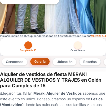
Inicio
Cumples de 15
Alquiler de vestidos de fiesta
Montevideo
Colón
MERAKI AL
Otras versiones de esta ficha por tipo de festejo
Cumples de 15
Casamientos
Galería
Conocenos
Ubicación
Reseñas
Alquiler de vestidos de fiesta MERAKI
×
ALQUILER DE VESTIDOS Y TRAJES en Colón
para Cumples de 15
Consultar
¡Llegaron tus 15! En
Meraki Alquiler de Vestidos
sabemos que
¿Ya
este evento es único. Por eso, creamos un espacio en
Lezica
tenés
(Montevideo)
donde las quinceañeras, sus familias y amigos
cuenta?