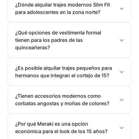
estado y acondicionadas. Al ser
prendas a estrenar
o
¿Dónde alquilar trajes modernos Slim Fit
cuidadosamente mantenidas, garantizamos una imagen de alta
para adolescentes en la zona norte?
calidad en cada alquiler.
Si buscás elegancia, rapidez y un servicio de confianza en
Montevideo, visitanos en Meraki. Resolvemos tu imagen para
¿Qué opciones de vestimenta formal
que luzcas impecable en ese día tan importante.
tienen para los padres de las
quinceañeras?
Contactanos hoy mismo por WhatsApp o completando el
formulario de contacto para recibir asesoramiento o agendar
una visita.
¿Es posible alquilar trajes pequeños para
hermanos que integran el cortejo de 15?
¿Tienen accesorios modernos como
corbatas angostas y moñas de colores?
¿Por qué Meraki es una opción
económica para el look de los 15 años?