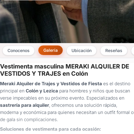
Galería
Conocenos
Ubicación
Reseñas
Vestimenta masculina MERAKI ALQUILER DE
×
VESTIDOS Y TRAJES en Colón
Consultar
Meraki Alquiler de Trajes y Vestidos de Fiesta
es el destino
principal en
Colón y Lezica
para hombres y niños que buscan
¿Ya
verse impecables en su próximo evento. Especializados en
tenés
sastrería para alquiler
, ofrecemos una solución rápida,
cuenta?
Iniciá
moderna y económica para quienes necesitan un outfit formal o
sesión
de gala sin complicaciones.
aquí
para
Soluciones de vestimenta para cada ocasión:
autocompletar