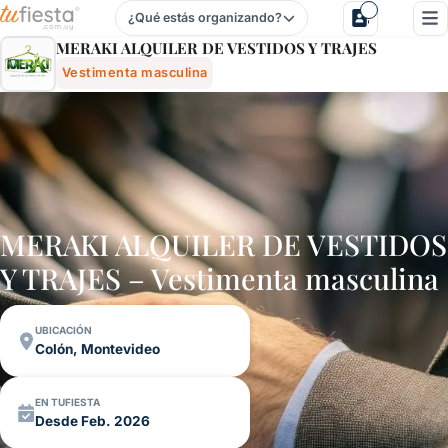
¿Qué estás organizando?
Meraki Alquiler De Vestidos Y Trajes - Vestimenta Masculi
MERAKI ALQUILER DE VESTIDOS Y TRAJES
Vestimenta masculina
MERAKI ALQUILER DE VESTIDOS
Y TRAJES – Vestimenta masculina
UBICACIÓN
Colón, Montevideo
EN TUFIESTA
Desde Feb. 2026