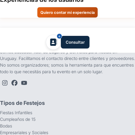
de
evento
Quiero contar mi experiencia
Fecha
del
evento
tufiesta.com.uy
Consultar
Somos buscador líder de Lugares y Servicios para fiestas en
Personas
Uruguay. Facilitamos el contacto directo entre clientes y proveedores.
No somos organizadores; somos la herramienta para que encuentres
todo lo que necesitás para tu evento en un solo lugar.
Detalle
del
evento
Tipos de Festejos
Fiestas Infantiles
Cumpleaños de 15
Bodas
Enviar consulta
Empresariales y Sociales