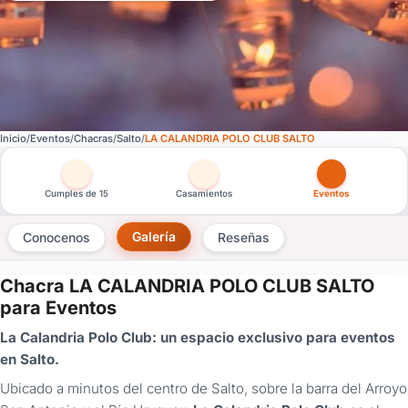
Inicio
Eventos
Chacras
Salto
LA CALANDRIA POLO CLUB SALTO
Otras versiones de esta ficha por tipo de festejo
Cumples de 15
Casamientos
Eventos
Galería
Conocenos
Reseñas
Chacra LA CALANDRIA POLO CLUB SALTO
×
para Eventos
Consultar
La Calandria Polo Club: un espacio exclusivo para eventos
en Salto.
¿Ya
tenés
Ubicado a minutos del centro de Salto, sobre la barra del Arroyo
cuenta?