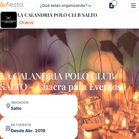
¿Qué estás organizando?
La Calandria Polo Club Salto - Chacra En Salto, Uruguay - 
LA CALANDRIA POLO CLUB SALTO
Chacra
LA CALANDRIA POLO CLUB
SALTO – Chacra para
Eventos
UBICACIÓN
Salto
EN TUFIESTA
Desde Abr. 2019