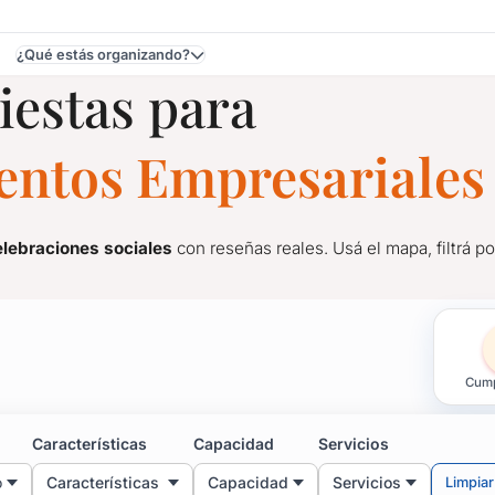
¿Qué estás organizando?
iestas para
aldonado, Maldonado
ventos Empresariales
elebraciones sociales
con reseñas reales. Usá el mapa, filtrá po
a Fiestas y Eventos en 
Cump
elebraciones sociales
con reseñas reales. Usá el mapa, filtrá po
rados y recomendados
para
eventos corporativos, reuniones, 
Características
Capacidad
Servicios
de tu ubicación
, explorar distintas zonas y elegir el lugar que 
o
Características
Capacidad
Servicios
Limpiar
ra consultar
precios, disponibilidad y servicios
, sin intermedi