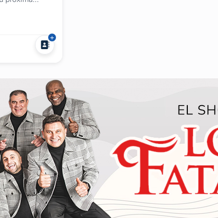
onado. ¿Estás
ón especial o
iva? Descubrí La
do, un salón de
ofrece un
 todo tipo de