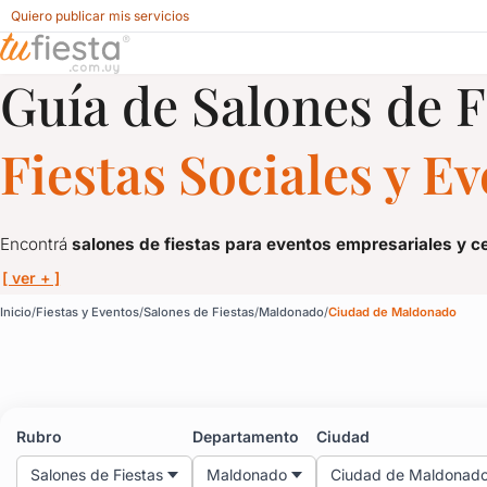
Quiero publicar mis servicios
Guía de Salones de F
Salones de Fiestas para Fiestas y Eventos en Ciudad de M
Fiestas Sociales y E
Encontrá
salones de fiestas para eventos empresariales y c
[ ver + ]
Salones de Fiestas par
Inicio
Fiestas y Eventos
Salones de Fiestas
Maldonado
Ciudad de Maldonado
Encontrá
salones de fiestas para eventos empresariales y c
En esta guía vas a encontrar los
salones de fiestas más valo
Rubro
Departamento
Ciudad
Usá el
mapa interactivo
para ubicar
salones de fiestas cerca 
Salones de Fiestas
Maldonado
Ciudad de Maldonad
Contactá directo con cada salón por
WhatsApp o formulario
pa