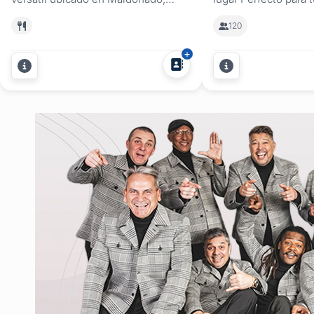
ideal para todo tipo de fiestas
celebración en Mald
120
sociales y encuentros corporativos.
planeando una reuni
Con un diseño abierto y acogedor,
una fiesta significat
nuestra sala se adapta
Muscata en Maldona
perfectamente a celebraciones
fiestas versátil que 
como cumpleaños, aniversarios,
escenario único para
presentaciones de productos y
celebraciones de...
reuniones familiares,...