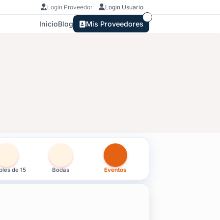
Login Proveedor
Login Usuario
Inicio
Blog
Mis Proveedores
en Rocha
les de 15
Bodas
Eventos