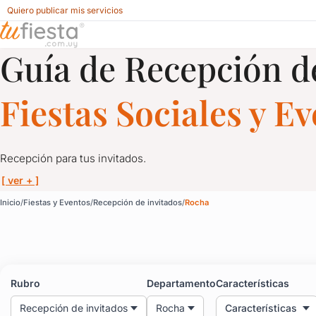
Quiero publicar mis servicios
Guía de Recepción d
Recepción de invitados para Fiestas y Eventos en Rocha
Fiestas Sociales y E
Recepción para tus invitados.
[ ver + ]
Recepción de invitados 
Inicio
Fiestas y Eventos
Recepción de invitados
Rocha
Recepción para tus invitados.
Servicios de recepción para fiestas, cumpleaños de 15, casamien
Rubro
Departamento
Características
Impresioná a tus invitados desde el primer minuto que llegan a t
Recepción de invitados
Rocha
Características