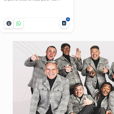
Eventos a cargo de Genio Concepto
Creativo. ¿Deseás que tus fiestas y
eventos sean auténticamente
inolvidables? ¡Permitinos llevarte a
un viaje de creatividad y
entretenimiento excepcionales!
Nuestro Sello Distintivo: Creatividad
y...