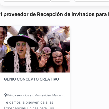
1 proveedor de Recepción de invitados para
GENIO CONCEPTO CREATIVO
Brinda servicios en: Montevideo, Maldonado, Artigas, Canelones, Cerro Largo, Colonia, Durazno, Flores, Florida, Lavalleja, Paysandú, Río Negro, Rivera, Rocha, Salto, San José, Soriano, Tacuarembó, Treinta y Tres
Te damos la bienvenida a las
Experiencias Únicas para Tus