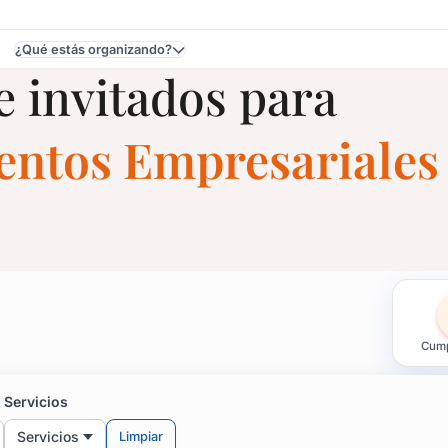
¿Qué estás organizando?
e invitados para
ventos Empresariales
para Fiestas y Eventos 
Cump
tos y cualquier otro tipo de evento.
Servicios
u fiesta.
Servicios
Limpiar