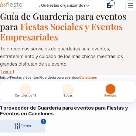
¿Qué estás organizando?
Guardería para eventos para Fiestas y Eventos en Canelone
Guía de Guardería para eventos
para
Fiestas Sociales y Eventos
Empresariales
Te ofrecemos servicios de guarderías para eventos,
entretenimiento y cuidado de los más chicos mientras los
grandes disfrutan de su evento.
[ ver + ]
Guardería para eventos para Fiestas y Eventos en Canelone
Inicio
Fiestas y Eventos
Guardería para eventos
Canelones
Te ofrecemos servicios de guarderías para eventos, entretenimi
Cumples de 15
Bodas
Eventos
Un servicio imprescindible si estás pensando en reunirte con f
Contratá aquí servicio de guardería para eventos.
1 proveedor de Guardería para eventos para Fiestas y
Eventos en Canelones
1
Filtros