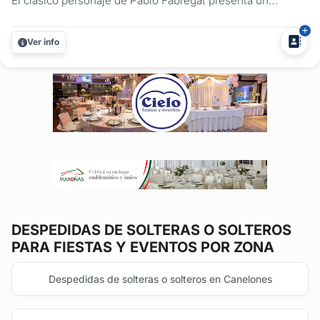
El clásico personaje de Pablo Fabregat presenta un
espectáculo picante y divertido, ideal para despedidas
femeninas, masculinas o mixtas. El show de despedidas
Ver info
de solteros del Tío Aldo es uno de los más contratados en
Uruguay. Se trata...
DESPEDIDAS DE SOLTERAS O SOLTEROS
PARA FIESTAS Y EVENTOS POR ZONA
Despedidas de solteras o solteros en Canelones