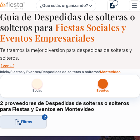
¿Qué estás organizando?
Despedidas de solteras o solteros para Fiestas y Eventos 
Guía de Despedidas de solteras o
solteros para
Fiestas Sociales y
Eventos Empresariales
Te traemos la mejor diversión para despedidas de solteras y
solteros.
[ ver + ]
Despedidas de solteras o solteros para Fiestas y Eventos 
Inicio
Fiestas y Eventos
Despedidas de solteras o solteros
Montevideo
Te traemos la mejor diversión para despedidas de solteras y sol
Bodas
Eventos
Opciones variadas de la mano de shows picantes, con humor, m
Shows para despedidas de solteras y despedidas de solteros en 
2 proveedores de Despedidas de solteras o solteros
para Fiestas y Eventos en Montevideo
2
Filtros