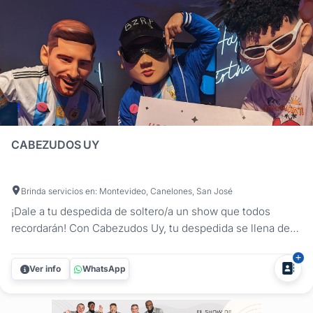
CABEZUDOS UY
Brinda servicios en: Montevideo, Canelones, San José
¡Dale a tu despedida de soltero/a un show que todos
recordarán! Con Cabezudos Uy, tu despedida se llena de
ritmo, humor y espectáculo con nuestros cabezudos
hiperrealistas y el imponente Robot Led. Una propuesta
Ver info
WhatsApp
original, impactante y divertida que se roba todas las
miradas. Desde Messi y Suárez...