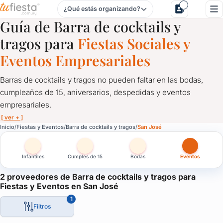
¿Qué estás organizando?
Barra de cocktails y tragos para Fiestas y Eventos en San J
Guía de Barra de cocktails y
tragos para
Fiestas Sociales y
Eventos Empresariales
Barras de cocktails y tragos no pueden faltar en las bodas,
cumpleaños de 15, aniversarios, despedidas y eventos
empresariales.
[ ver + ]
Barra de cocktails y tragos para Fiestas y Eventos en San J
Inicio
Fiestas y Eventos
Barra de cocktails y tragos
San José
Barras de cocktails y tragos no pueden faltar en las bodas, cum
Infantiles
Cumples de 15
Bodas
Eventos
Una solución ideal para que tus invitados tengan libertad al mo
Solicitá cotización a proveedores de cocktails y tragos en tu fie
2 proveedores de Barra de cocktails y tragos para
Fiestas y Eventos en San José
Ideal para casamientos, bodas, eventos empresariales y de fin 
1
Filtros