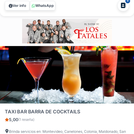
autor. ¿Buscás profesionalismo y sabor en tu próximo
Ver info
WhatsApp
evento? Party Cocktails es la solución integral en barras
móviles de...
TAXI BAR BARRA DE COCKTAILS
5,00
(1 reseña)
Brinda servicios en: Montevideo, Canelones, Colonia, Maldonado, San