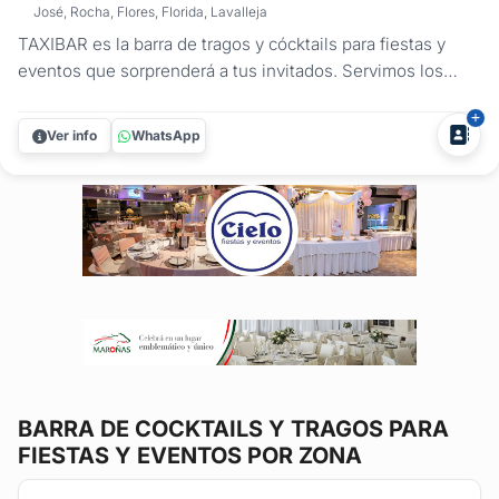
José, Rocha, Flores, Florida, Lavalleja
TAXIBAR es la barra de tragos y cócktails para fiestas y
eventos que sorprenderá a tus invitados. Servimos los
tragos tradicionales y preferidos por el público, con el aval
de las marcas de primer nivel como: RON BACARDI,
Ver info
WhatsApp
VODKA SMIRNOFF, FERNET BRANCA, VELHO BARREIRO.
Te dejamos nuestra CARTA DE...
BARRA DE COCKTAILS Y TRAGOS
PARA
FIESTAS Y EVENTOS POR ZONA