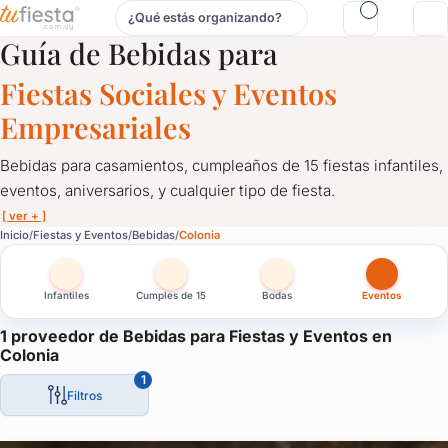
¿Qué estás organizando?
Bebidas para Fiestas y Eventos en Colonia
Guía de Bebidas para
Fiestas Sociales y Eventos
Empresariales
Bebidas para casamientos, cumpleaños de 15 fiestas infantiles,
eventos, aniversarios, y cualquier tipo de fiesta.
[ ver + ]
Bebidas para Fiestas y Eventos en Colonia
Inicio
Fiestas y Eventos
Bebidas
Colonia
Bebidas para casamientos, cumpleaños de 15 fiestas infantiles, e
Infantiles
Cumples de 15
Bodas
Eventos
Catering de bebidas alcohólicas y sin alcohol.
Bebidas para fiestas y eventos, cervezas artesanales, refrescos, l
1 proveedor de Bebidas para Fiestas y Eventos en
Colonia
Un servicio fundamental para servir a tus invitados. Comunicate
1
Filtros