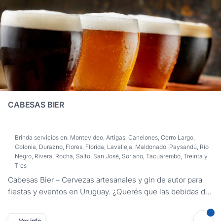
CABESAS BIER
Brinda servicios en: Montevideo, Artigas, Canelones, Cerro Largo,
Colonia, Durazno, Flores, Florida, Lavalleja, Maldonado, Paysandú, Río
Negro, Rivera, Rocha, Salto, San José, Soriano, Tacuarembó, Treinta y
Tres
Cabesas Bier – Cervezas artesanales y gin de autor para
fiestas y eventos en Uruguay. ¿Querés que las bebidas de
tu evento hablen de calidad, estilo y buen gusto? Cabesas
Bier trae a tu celebración lo mejor de su portafolio:
Ver info