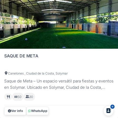
SAQUE DE META
Canelones , Ciudad de la Costa, Solymar
Saque de Meta – Un espacio versátil para fiestas y eventos
en Solymar. Ubicado en Solymar, Ciudad de la Costa,
Saque de Meta es el lugar ideal para celebrar todo tipo de
50
30
eventos, desde cumpleaños de adultos, despedidas y
aniversarios hasta reuniones o eventos familiares. Con una
Ver info
WhatsApp
barbacoa con...