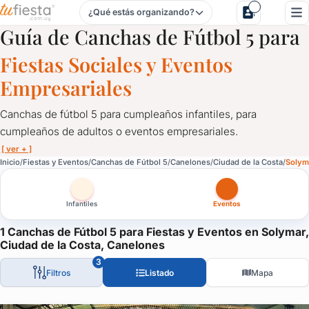
¿Qué estás organizando?
Canchas de Fútbol 5 para Fiestas y Eventos en Solymar, Ci
Guía de Canchas de Fútbol 5 para
Fiestas Sociales y Eventos
Empresariales
Canchas de fútbol 5 para cumpleaños infantiles, para
cumpleaños de adultos o eventos empresariales.
[ ver + ]
Canchas de Fútbol 5 para Fiestas y Eventos en Solymar, Ciu
Inicio
Fiestas y Eventos
Canchas de Fútbol 5
Canelones
Ciudad de la Costa
Solym
Canchas de fútbol 5 para cumpleaños infantiles, para cumpleañ
Infantiles
Eventos
Una opción diferente y divertida que entretiene a todas las eda
Solicitá cotización a canchas de fútbol 5 para fiestas.
1 Canchas de Fútbol 5 para Fiestas y Eventos en Solymar,
Ciudad de la Costa, Canelones
3
Filtros
Listado
Mapa