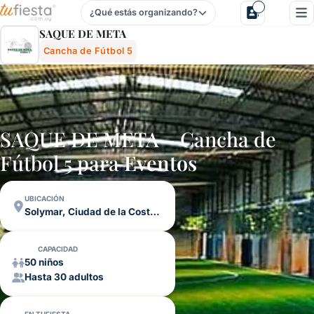
¿Qué estás organizando?
Saque De Meta - Cancha De Fútbol 5 En Solymar, Ciudad De
SAQUE DE META
Cancha de Fútbol 5
SAQUE DE META – Cancha de
Fútbol 5 para
Eventos
UBICACIÓN
Solymar, Ciudad de la Costa, Canelones
CAPACIDAD
50 niños
Hasta 30 adultos