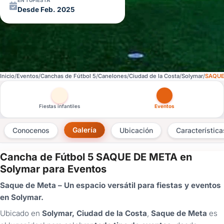
EN TUFIESTA
Desde Feb. 2025
Inicio
Eventos
Canchas de Fútbol 5
Canelones
Ciudad de la Costa
Solymar
SAQUE
Otras versiones de esta ficha por tipo de festejo
Fiestas infantiles
Eventos
Galería
Conocenos
Ubicación
Característica
Cancha de Fútbol 5 SAQUE DE META en
×
Solymar para Eventos
Consultar
Saque de Meta – Un espacio versátil para fiestas y eventos
en Solymar.
¿Ya
tenés
Ubicado en
Solymar, Ciudad de la Costa
,
Saque de Meta
es
cuenta?