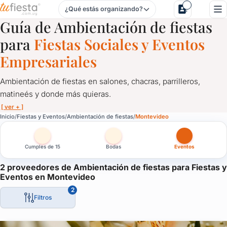
¿Qué estás organizando?
Ambientación de fiestas para Fiestas y Eventos en Montevi
Guía de Ambientación de fiestas
para
Fiestas Sociales y Eventos
Empresariales
Ambientación de fiestas en salones, chacras, parrilleros,
matineés y donde más quieras.
[ ver + ]
Ambientación de fiestas para Fiestas y Eventos en Montevi
Inicio
Fiestas y Eventos
Ambientación de fiestas
Montevideo
Ambientación de fiestas en salones, chacras, parrilleros, matin
Cumples de 15
Bodas
Eventos
La fiesta tiene que estar decorada acorde a la ocasión, ya sea u
Las cortinas, las mesas, las sillas, los globos, los centros de m
2 proveedores de Ambientación de fiestas para Fiestas y
Eventos en Montevideo
Aquí te presentamos los mejores servicios de ambientación par
2
Filtros