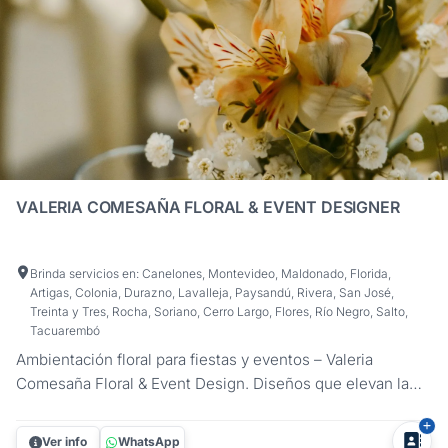
VALERIA COMESAÑA FLORAL & EVENT DESIGNER
Brinda servicios en: Canelones, Montevideo, Maldonado, Florida,
Artigas, Colonia, Durazno, Lavalleja, Paysandú, Rivera, San José,
Treinta y Tres, Rocha, Soriano, Cerro Largo, Flores, Río Negro, Salto,
Tacuarembó
Ambientación floral para fiestas y eventos – Valeria
Comesaña Floral & Event Design. Diseños que elevan la
estética de cualquier celebración, desde cumpleaños y
aniversarios hasta eventos empresariales y familiares.
Ver info
WhatsApp