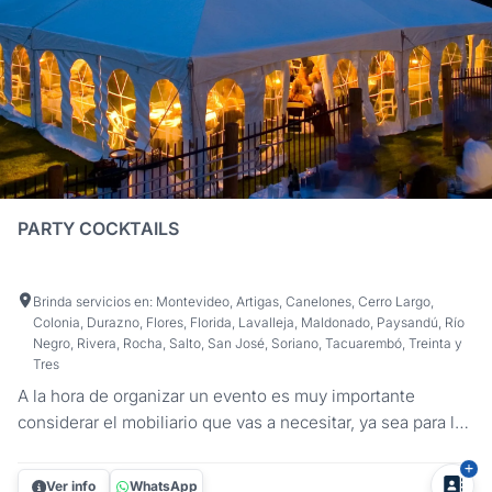
PARTY COCKTAILS
Brinda servicios en: Montevideo, Artigas, Canelones, Cerro Largo,
Colonia, Durazno, Flores, Florida, Lavalleja, Maldonado, Paysandú, Río
Negro, Rivera, Rocha, Salto, San José, Soriano, Tacuarembó, Treinta y
Tres
A la hora de organizar un evento es muy importante
considerar el mobiliario que vas a necesitar, ya sea para la
comodidad de tus invitados o para la ambientación. En
Party Cocktails te ofrecemos la solución que estás
Ver info
WhatsApp