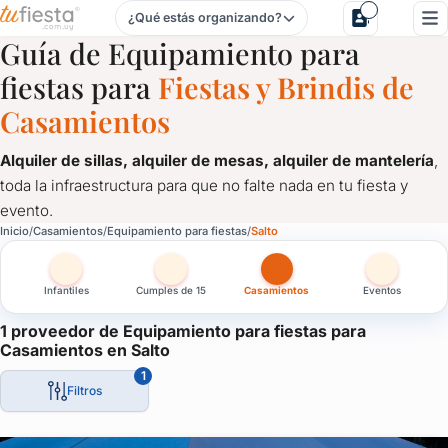
¿Qué estás organizando?
Equipamiento para fiestas para Casamientos en Salto
Guía de Equipamiento para
fiestas para
Fiestas y Brindis de
Casamientos
Alquiler de sillas, alquiler de mesas, alquiler de mantelería
,
toda la infraestructura para que no falte nada en tu fiesta y
evento.
Equipamiento para fiestas para Casamientos en Salto
Inicio
Casamientos
Equipamiento para fiestas
Salto
Alquiler de sillas, alquiler de mesas, alquiler de mantelería
, 
Infantiles
Cumples de 15
Casamientos
Eventos
1 proveedor de Equipamiento para fiestas para
Casamientos en Salto
1
Filtros