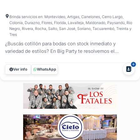
Brinda servicios en: Montevideo, Artigas, Canelones, Cerro Largo,
Colonia, Durazno, Flores, Florida, Lavalleja, Maldonado, Paysandú, Río
Negro, Rivera, Rocha, Salto, San José, Soriano, Tacuarembó, Treinta y
Tres
¿Buscás cotillón para bodas con stock inmediato y
variedad de estilos? En Big Party te resolvemos el
momento más divertido del baile y el carnaval carioca de tu
casamiento, con combos para bodas diseñados según tu
Ver info
WhatsApp
número de invitados. Al ser expertos en el rubro, armamos
packs estratégicos...