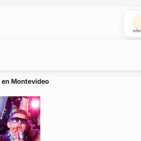
tos en Montevideo
Infan
 o cumpleaños de 15. No te pierdas el mejor
cotillón para bodas
polyfon
s
s en Montevideo
otillón o para souvenirs? También tenés estos productos aquí.