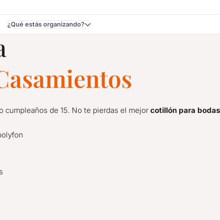
¿Qué estás organizando?
a
e Casamientos
 o cumpleaños de 15. No te pierdas el mejor
cotillón para boda
polyfon
s