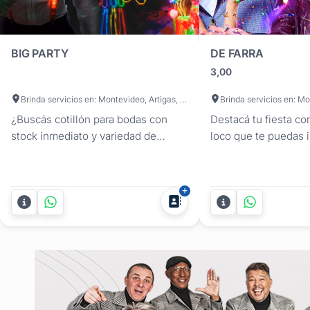
BIG PARTY
DE FARRA
3,00
Brinda servicios en: Montevideo, Artigas, Canelones, Cerro Largo, Colonia, Durazno, Flores, Florida, Lavalleja, Maldonado, Paysandú, Río Negro, Rivera, Rocha, Salto, San José, Soriano, Tacuarembó, Treinta y Tres
Brinda servicios en: M
¿Buscás cotillón para bodas con
Destacá tu fiesta co
stock inmediato y variedad de
loco que te puedas 
estilos? En Big Party te resolvemos
capelinas gorros gal
el momento más divertido del baile
tiaras maracas nieve
y el carnaval carioca de tu
boas caretas acceso
casamiento, con combos para bodas
pulseras anillos pal
diseñados según tu número de
barras ...
invitados. Al ser expertos en el
rubro, armamos packs
estratégicos...