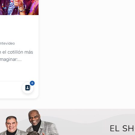
ontevideo
n el cotillón más
imaginar:
eras vinchas
 pitos antifaces
rios luminosos
adares colgantes