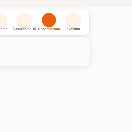
tiles
Cumples de 15
Casamientos
Eventos
, con los mejores accesorios para divertirte y hacer de tu evento