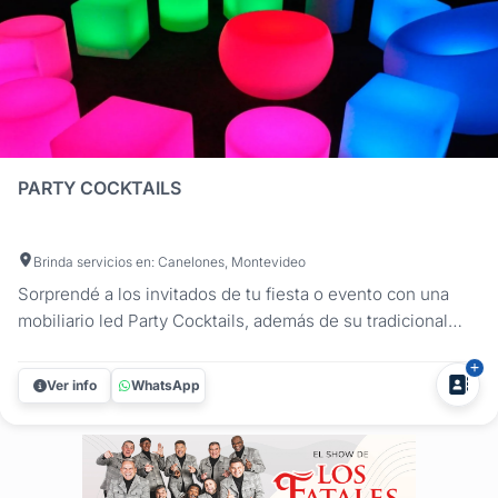
PARTY COCKTAILS
Brinda servicios en: Canelones, Montevideo
Sorprendé a los invitados de tu fiesta o evento con una
mobiliario led Party Cocktails, además de su tradicional
servicio de barra de tragos, lleva a tu fiesta o evento la
nueva tendencia en mobiliario led. Ambientación y
Ver info
WhatsApp
comodidad para ti y tus invitados. Mesas de apoyo, livings,
puffs, que...