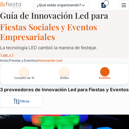
¿Qué estás organizando?
Innovación Led para Fiestas y Eventos en Uruguay
Guía de Innovación Led para
Fiestas Sociales y Eventos
Empresariales
La tecnología LED cambió la manera de festejar.
[ ver + ]
Innovación Led para Fiestas y Eventos en Uruguay
Inicio
Fiestas y Eventos
Innovación Led
La tecnología LED cambió la manera de festejar.
Cumples de 15
Bodas
Eventos
Aquí te traemos las últimas opciones en innovación led para que 
3 proveedores de Innovación Led para Fiestas y Eventos
Filtros