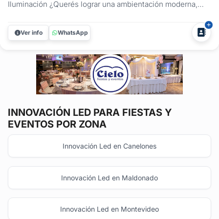
Iluminación ¿Querés lograr una ambientación moderna,
impactante y totalmente personalizada para tu próximo
evento? En Aura Audio e Iluminación te ofrecemos
Ver info
WhatsApp
soluciones de iluminación LED y decoración tecnológica
que elevan cualquier...
INNOVACIÓN LED
PARA FIESTAS Y
EVENTOS POR ZONA
Innovación Led en Canelones
Innovación Led en Maldonado
Innovación Led en Montevideo