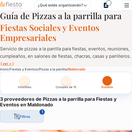
¿Qué estás organizando?
Pizzas a la parrilla para Fiestas y Eventos en Maldonado
Guía de Pizzas a la parrilla para
Fiestas Sociales y Eventos
Empresariales
Servicio de pizzas a la parrilla para fiestas, eventos, reuniones,
cumpleaños, en salones de fiestas, chacras, casas y parrilleros.
[ ver + ]
Pizzas a la parrilla para Fiestas y Eventos en Maldonado
Inicio
Fiestas y Eventos
Pizzas a la parrilla
Maldonado
Servicio de pizzas a la parrilla para fiestas, eventos, reuniones,
Infantiles
Cumples de 15
Eventos
Proveedores de pizzas de sabores para fiestas, elegí diversos 
Canilla libre de pizzas y calzone para tu evento.
3 proveedores de Pizzas a la parrilla para Fiestas y
Eventos en Maldonado
El mejor sabor para compartir con amigos.
1
Filtros