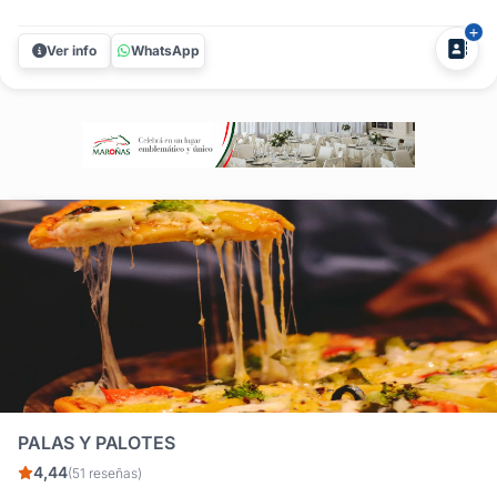
catering artesanal de pizzetas libres, chivitos en pan de
pita y parrilla. ¿Cómo lograr que la comida de tu fiesta sea
Ver info
WhatsApp
un éxito rotundo? En Della Toscana nos especializamos en
brindar un...
PALAS Y PALOTES
4,44
(51 reseñas)