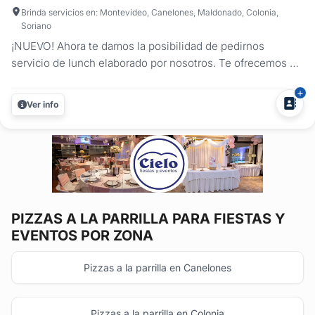
Brinda servicios en: Montevideo, Canelones, Maldonado, Colonia,
Soriano
¡NUEVO! Ahora te damos la posibilidad de pedirnos
servicio de lunch elaborado por nosotros. Te ofrecemos 2
propuestas: económica gourmet - con sandwiches y
bocados especiales Estas opciones las podés pedir como
Ver info
entrada para agregar en alguna de nuestras propuestas de
menú ya establecidas, o nos...
PIZZAS A LA PARRILLA
PARA FIESTAS Y
EVENTOS POR ZONA
Pizzas a la parrilla en Canelones
Pizzas a la parrilla en Colonia