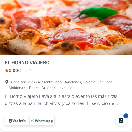
EL HORNO VIAJERO
5,00
(4 reseñas)
Brinda servicios en: Montevideo, Canelones, Colonia, San José,
Maldonado, Rocha, Durazno, Lavalleja
El Horno Viajero lleva a tu fiesta o evento las más ricas
pizzas a la parrilla, chivitos, y calzones. El servicio de
pizzas a la parrilla es ideal para las celebraciones
familiares, sociales, cumpleaños infantiles, empresariales,
Ver info
WhatsApp
despedidas. Podrán elegir entre una gran variedad de
opciones:...