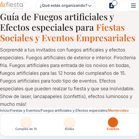
¿Qué estás organizando?
Fuegos artificiales y Efectos especiales para Fiestas y Eve
Guía de Fuegos artificiales y
Efectos especiales para
Fiestas
Sociales y Eventos Empresariales
Sorprendé a tus invitados con fuegos artificales y efectos
especiales. Fuegos artificiales de exterior e interior. Piroctenia
fría. Fuegos artificiales para entrada de los novios en bodas,
fuegos artificiales para las 12 horas del cumpleaños de 15.
Fuegos artificiales para todo tipo de eventos. Efectos
especiales que pueden realzar tu fiesta y que sea inolvidable.
Show de laser, lanzapapeles (confettis), efectos luminosos y
mucho más!
Fuegos artificiales y Efectos especiales para Fiestas y Eve
Inicio
Fiestas y Eventos
Fuegos artificiales y Efectos especiales
Montevideo
Sorprendé a tus invitados con fuegos artificales y efectos especi
Cumples de 15
Bodas
Eventos