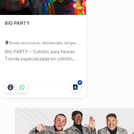
BIG PARTY
Brinda servicios en: Montevideo, Artigas, Canelones, Cerro Largo, Colonia, Durazno, Flores, Florida, Lavalleja, Maldonado, Paysandú, Río Negro, Rivera, Rocha, Salto, San José, Soriano, Tacuarembó, Treinta y Tres
BIG PARTY – Cotillón para fiestas.
Tienda especializada en cotillón,
cotillón luminoso y artículos para
eventos, con envíos a todo el país.
Desde Montevideo, BIG PARTY
ofrece una propuesta integral para
resolver el cotillón y la decoración
del festejo en un solo lugar. Su
amplio catálogo...