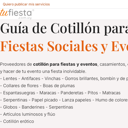
Quiero publicar mis servicios
Guía de Cotillón par
Cotillón para Fiestas y Eventos en Flores
Fiestas Sociales y E
Proveedores de
cotillón para fiestas y eventos
, casamientos,
y hacer de tu evento una fiesta inolvidable.
- Lentes - Antifaces - Vinchas - Gorros brillantes, bombín y de 
- Collares de flores - Boas de plumas
- Espantasuegras - Maracas - Panderetas - Pitos - Matracas
- Serpentinas - Papel picado - Lanza papeles - Humo de colore
- Globos - Banderines - Serpentinas
- Artículos luminosos y flúo
- Cotillón erótico