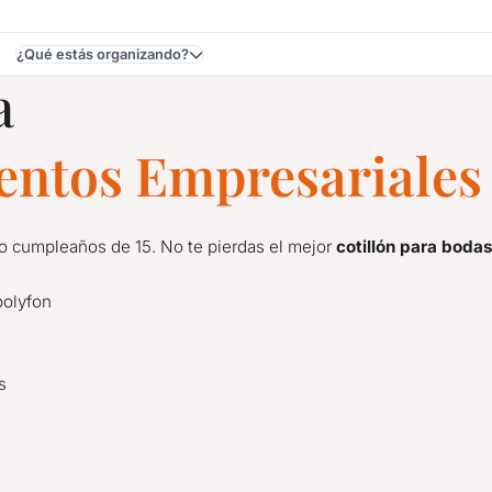
¿Qué estás organizando?
a
ventos Empresariales
 o cumpleaños de 15. No te pierdas el mejor
cotillón para boda
polyfon
s