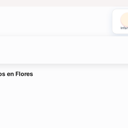
Eventos en Flores
Infan
 o cumpleaños de 15. No te pierdas el mejor
cotillón para bodas
polyfon
s
os en Flores
otillón o para souvenirs? También tenés estos productos aquí.