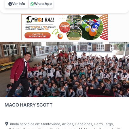
Büsch ofrece un espectáculo dinámico y profesional
Ver info
WhatsApp
diseñado para que los niños sean los verdaderos
protagonistas, combinando el...
MAGO HARRY SCOTT
Brinda servicios en: Montevideo, Artigas, Canelones, Cerro Largo,