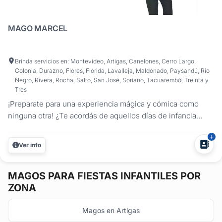
MAGO MARCEL
Brinda servicios en: Montevideo, Artigas, Canelones, Cerro Largo,
Colonia, Durazno, Flores, Florida, Lavalleja, Maldonado, Paysandú, Río
Negro, Rivera, Rocha, Salto, San José, Soriano, Tacuarembó, Treinta y
Tres
¡Preparate para una experiencia mágica y cómica como
ninguna otra! ¿Te acordás de aquellos días de infancia
llenos de risas y asombro? Bueno, dejame decirte que
esos momentos mágicos aún existen y están a solo un
Ver info
paso de convertirse en realidad. Nací entre magos,
actores, músicos y...
MAGOS
PARA FIESTAS INFANTILES POR
ZONA
Magos en Artigas