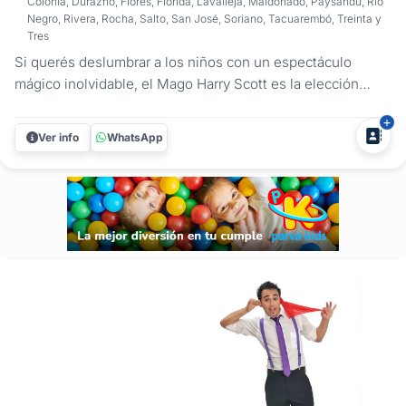
Colonia, Durazno, Flores, Florida, Lavalleja, Maldonado, Paysandú, Río
Negro, Rivera, Rocha, Salto, San José, Soriano, Tacuarembó, Treinta y
Tres
Si querés deslumbrar a los niños con un espectáculo
mágico inolvidable, el Mago Harry Scott es la elección
perfecta. Con su estilo único y contagiosa energía, ofrece
un show lleno de color y diversión que capturará la
Ver info
WhatsApp
imaginación de los más pequeños. El espectáculo está
diseñado para...