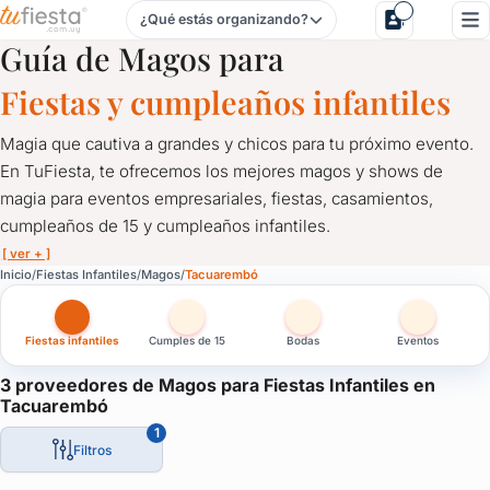
¿Qué estás organizando?
Magos para Fiestas Infantiles en Tacuarembó
Guía de Magos para
Fiestas y cumpleaños infantiles
Magia que cautiva a grandes y chicos para tu próximo evento.
En TuFiesta, te ofrecemos los mejores magos y shows de
magia para eventos empresariales, fiestas, casamientos,
cumpleaños de 15 y cumpleaños infantiles.
[ ver + ]
Magos para Fiestas Infantiles en Tacuarembó
Inicio
Fiestas Infantiles
Magos
Tacuarembó
Magia que cautiva a grandes y chicos para tu próximo evento. 
Fiestas infantiles
Cumples de 15
Bodas
Eventos
Talentosos magos te sorprenderán con trucos inolvidables, ilusi
¡Haz de tu celebración una experiencia mágica y emocionante!
3 proveedores de Magos para Fiestas Infantiles en
Tacuarembó
Comunícate con los magos en TuFiesta y déjate llevar por el fa
1
¡Reserva ahora y crea momentos mágicos que perdurarán para 
Filtros