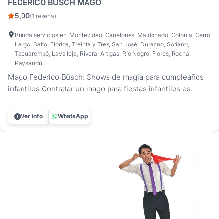
FEDERICO BÜSCH MAGO
5,00
(1 reseña)
Brinda servicios en: Montevideo, Canelones, Maldonado, Colonia, Cerro
Largo, Salto, Florida, Treinta y Tres, San José, Durazno, Soriano,
Tacuarembó, Lavalleja, Rivera, Artigas, Río Negro, Flores, Rocha,
Paysandú
Mago Federico Büsch: Shows de magia para cumpleaños
infantiles Contratar un mago para fiestas infantiles es
garantía de un evento lleno de asombro. El Mago Federico
Büsch ofrece un espectáculo dinámico y profesional
Ver info
WhatsApp
diseñado para que los niños sean los verdaderos
protagonistas, combinando el...