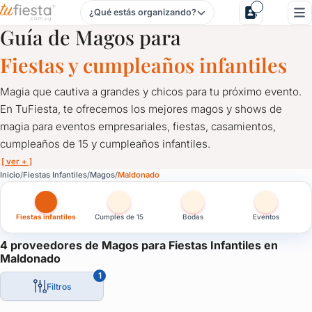
¿Qué estás organizando?
Magos para Fiestas Infantiles en Maldonado
Guía de Magos para
Fiestas y cumpleaños infantiles
Magia que cautiva a grandes y chicos para tu próximo evento.
En TuFiesta, te ofrecemos los mejores magos y shows de
magia para eventos empresariales, fiestas, casamientos,
cumpleaños de 15 y cumpleaños infantiles.
[ ver + ]
Magos para Fiestas Infantiles en Maldonado
Inicio
Fiestas Infantiles
Magos
Maldonado
Magia que cautiva a grandes y chicos para tu próximo evento. 
Fiestas infantiles
Cumples de 15
Bodas
Eventos
Talentosos magos te sorprenderán con trucos inolvidables, ilusi
¡Haz de tu celebración una experiencia mágica y emocionante!
4 proveedores de Magos para Fiestas Infantiles en
Maldonado
Comunícate con los magos en TuFiesta y déjate llevar por el fa
1
¡Reserva ahora y crea momentos mágicos que perdurarán para 
Filtros