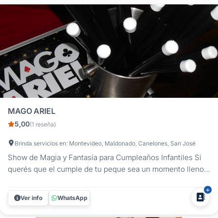
MAGO ARIEL
5,00
(1 reseña)
Brinda servicios en: Montevideo, Maldonado, Canelones, San José
Show de Magia y Fantasía para Cumpleaños Infantiles Si
querés que el cumple de tu peque sea un momento lleno
de asombro, el show del Mago Ariel es la opción ideal.
Presentamos una propuesta diseñada específicamente
Ver info
WhatsApp
para captar la atención de los más chicos, donde la magia,
el color y la...