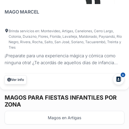
MAGO MARCEL
Brinda servicios en: Montevideo, Artigas, Canelones, Cerro Largo,
Colonia, Durazno, Flores, Florida, Lavalleja, Maldonado, Paysandú, Río
Negro, Rivera, Rocha, Salto, San José, Soriano, Tacuarembó, Treinta y
Tres
¡Preparate para una experiencia mágica y cómica como
ninguna otra! ¿Te acordás de aquellos días de infancia
llenos de risas y asombro? Bueno, dejame decirte que
esos momentos mágicos aún existen y están a solo un
Ver info
paso de convertirse en realidad. Nací entre magos,
actores, músicos y...
MAGOS
PARA FIESTAS INFANTILES POR
ZONA
Magos en Artigas