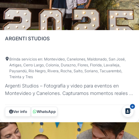
ARGENTI STUDIOS
Brinda servicios en: Montevideo, Canelones, Maldonado, San José,
Artigas, Cerro Largo, Colonia, Durazno, Flores, Florida, Lavalleja,
Paysandú, Río Negro, Rivera, Rocha, Salto, Soriano, Tacuarembó,
Treinta y Tres
Argenti Studios – Fotografía y video para eventos en
Montevideo y Canelones. Capturamos momentos reales y
detalles únicos para que vuelvas a sentir la emoción de tu
fiesta. ¿Querés que tu registro sea tan auténtico como lo
Ver info
WhatsApp
que viviste? En Argenti Studios nos especializamos en
fotografía y...