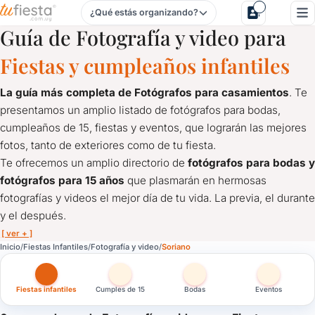
¿Qué estás organizando?
Fotografía y video para Fiestas Infantiles en Soriano
Guía de Fotografía y video para
Fiestas y cumpleaños infantiles
La guía más completa de Fotógrafos para casamientos
. Te
presentamos un amplio listado de fotógrafos para bodas,
cumpleaños de 15, fiestas y eventos, que lograrán las mejores
fotos, tanto de exteriores como de tu fiesta.
Te ofrecemos un amplio directorio de
fotógrafos para bodas y
fotógrafos para 15 años
que plasmarán en hermosas
fotografías y videos el mejor día de tu vida. La previa, el durante
y el después.
[ ver + ]
Fotografía y video para Fiestas Infantiles en Soriano
Inicio
Fiestas Infantiles
Fotografía y video
Soriano
La guía más completa de Fotógrafos para casamientos
. Te 
Te ofrecemos un amplio directorio de
fotógrafos para bodas y
Fiestas infantiles
Cumples de 15
Bodas
Eventos
¿Querés las mejores fotos del cumpleaños de 1 año? Aquí mostr