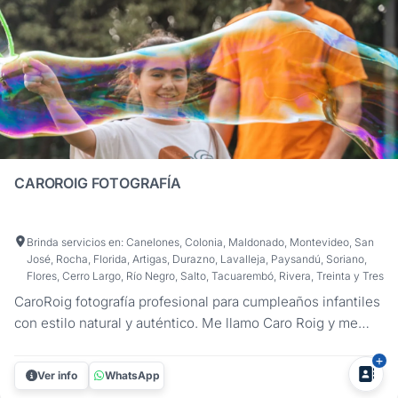
CAROROIG FOTOGRAFÍA
Brinda servicios en: Canelones, Colonia, Maldonado, Montevideo, San
José, Rocha, Florida, Artigas, Durazno, Lavalleja, Paysandú, Soriano,
Flores, Cerro Largo, Río Negro, Salto, Tacuarembó, Rivera, Treinta y Tres
CaroRoig fotografía profesional para cumpleaños infantiles
con estilo natural y auténtico. Me llamo Caro Roig y me
especializo en fotografía de cumpleaños infantiles en
Uruguay. Mi forma de trabajar es sencilla: me integro a la
Ver info
WhatsApp
fiesta para capturar lo que pasa de verdad. Las miradas, las