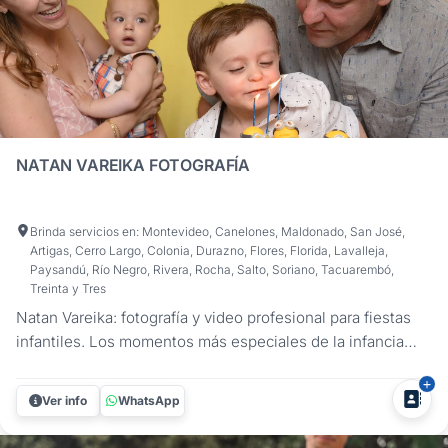
NATAN VAREIKA FOTOGRAFÍA
Brinda servicios en: Montevideo, Canelones, Maldonado, San José,
Artigas, Cerro Largo, Colonia, Durazno, Flores, Florida, Lavalleja,
Paysandú, Río Negro, Rivera, Rocha, Salto, Soriano, Tacuarembó,
Treinta y Tres
Natan Vareika: fotografía y video profesional para fiestas
infantiles. Los momentos más especiales de la infancia
merecen ser recordados para siempre. En Natan Vareika,
capturamos la alegría, la emoción y los instantes únicos de
Ver info
WhatsApp
cada celebración con un estilo natural y creativo.
Ofrecemos un...