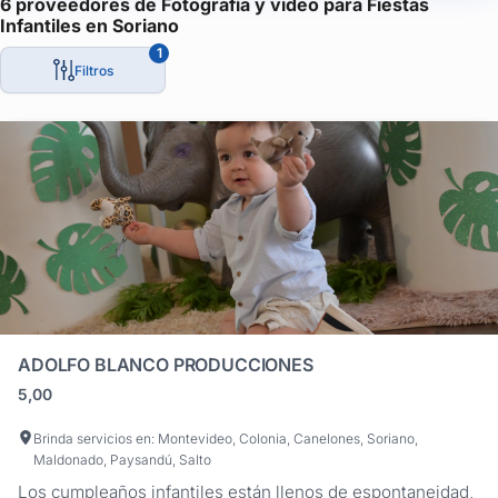
6 proveedores de Fotografía y video para Fiestas
Infantiles en Soriano
Contarás con tus presentaciones en DVD, en los formatos digit
Para casamientos o bodas podrás tener la historia de la relació
1
Filtros
Para tus 15 años, podrás tener el video desde cuando eras niña, 
ADOLFO BLANCO PRODUCCIONES
5,00
Brinda servicios en: Montevideo, Colonia, Canelones, Soriano,
Maldonado, Paysandú, Salto
Los cumpleaños infantiles están llenos de espontaneidad,