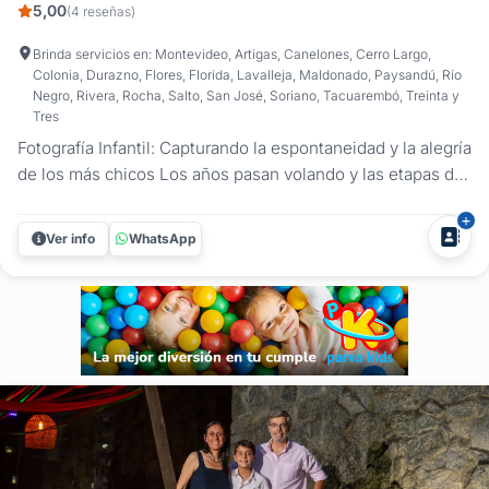
5,00
(4 reseñas)
Brinda servicios en: Montevideo, Artigas, Canelones, Cerro Largo,
Colonia, Durazno, Flores, Florida, Lavalleja, Maldonado, Paysandú, Río
Negro, Rivera, Rocha, Salto, San José, Soriano, Tacuarembó, Treinta y
Tres
Fotografía Infantil: Capturando la espontaneidad y la alegría
de los más chicos Los años pasan volando y las etapas de
la infancia son tesoros que merecen ser conservados.
Martín Trujillo propone un enfoque fotográfico centrado en
Ver info
WhatsApp
la naturalidad, donde el objetivo es capturar la esencia de
los...