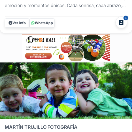
emoción y momentos únicos. Cada sonrisa, cada abrazo,
cada mirada de sorpresa y cada juego cuentan una historia
que ocurre solo una vez.Por eso, nuestra forma de trabajar
Ver info
WhatsApp
es diferente. No buscamos que los niños posen
constantemente frente...
MARTÍN TRUJILLO FOTOGRAFÍA