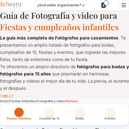
¿Qué estás organizando?
Fotografía y video para Fiestas Infantiles en Soriano
Guía de Fotografía y video para
Fiestas y cumpleaños infantiles
La guía más completa de Fotógrafos para casamientos
. Te
presentamos un amplio listado de fotógrafos para bodas,
cumpleaños de 15, fiestas y eventos, que lograrán las mejores
fotos, tanto de exteriores como de tu fiesta.
Te ofrecemos un amplio directorio de
fotógrafos para bodas y
fotógrafos para 15 años
que plasmarán en hermosas
fotografías y videos el mejor día de tu vida. La previa, el durante
y el después.
[ ver + ]
Fotografía y video para Fiestas Infantiles en Soriano
Inicio
Fiestas Infantiles
Fotografía y video
Soriano
La guía más completa de Fotógrafos para casamientos
. Te 
Te ofrecemos un amplio directorio de
fotógrafos para bodas y
Fiestas infantiles
Cumples de 15
Bodas
Eventos
¿Querés las mejores fotos del cumpleaños de 1 año? Aquí mostr