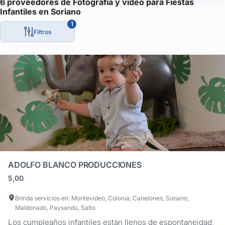
6 proveedores de Fotografía y video para Fiestas
Infantiles en Soriano
Contarás con tus presentaciones en DVD, en los formatos digit
Para casamientos o bodas podrás tener la historia de la relació
1
Filtros
Para tus 15 años, podrás tener el video desde cuando eras niña, 
ADOLFO BLANCO PRODUCCIONES
5,00
Brinda servicios en: Montevideo, Colonia, Canelones, Soriano,
Maldonado, Paysandú, Salto
Los cumpleaños infantiles están llenos de espontaneidad,