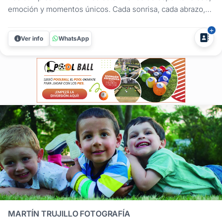
emoción y momentos únicos. Cada sonrisa, cada abrazo,
cada mirada de sorpresa y cada juego cuentan una historia
que ocurre solo una vez.Por eso, nuestra forma de trabajar
Ver info
WhatsApp
es diferente. No buscamos que los niños posen
constantemente frente...
MARTÍN TRUJILLO FOTOGRAFÍA