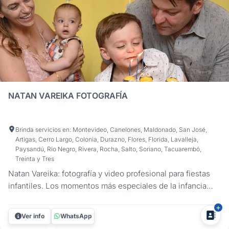
NATAN VAREIKA FOTOGRAFÍA
Brinda servicios en: Montevideo, Canelones, Maldonado, San José,
Artigas, Cerro Largo, Colonia, Durazno, Flores, Florida, Lavalleja,
Paysandú, Río Negro, Rivera, Rocha, Salto, Soriano, Tacuarembó,
Treinta y Tres
Natan Vareika: fotografía y video profesional para fiestas
infantiles. Los momentos más especiales de la infancia
merecen ser recordados para siempre. En Natan Vareika,
capturamos la alegría, la emoción y los instantes únicos de
Ver info
WhatsApp
cada celebración con un estilo natural y creativo.