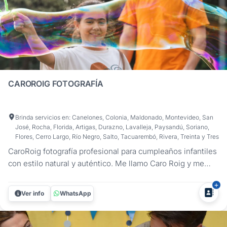
CAROROIG FOTOGRAFÍA
Brinda servicios en: Canelones, Colonia, Maldonado, Montevideo, San
José, Rocha, Florida, Artigas, Durazno, Lavalleja, Paysandú, Soriano,
Flores, Cerro Largo, Río Negro, Salto, Tacuarembó, Rivera, Treinta y Tres
CaroRoig fotografía profesional para cumpleaños infantiles
con estilo natural y auténtico. Me llamo Caro Roig y me
especializo en fotografía de cumpleaños infantiles en
Uruguay. Mi forma de trabajar es sencilla: me integro a la
Ver info
WhatsApp
fiesta para capturar lo que pasa de verdad. Las miradas, las
risas,...