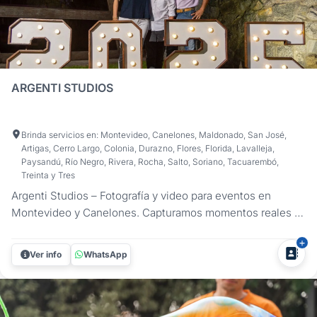
ARGENTI STUDIOS
Brinda servicios en: Montevideo, Canelones, Maldonado, San José,
Artigas, Cerro Largo, Colonia, Durazno, Flores, Florida, Lavalleja,
Paysandú, Río Negro, Rivera, Rocha, Salto, Soriano, Tacuarembó,
Treinta y Tres
Argenti Studios – Fotografía y video para eventos en
Montevideo y Canelones. Capturamos momentos reales y
detalles únicos para que vuelvas a sentir la emoción de tu
fiesta. ¿Querés que tu registro sea tan auténtico como lo
Ver info
WhatsApp
que viviste? En Argenti Studios nos especializamos en
fotografía y...