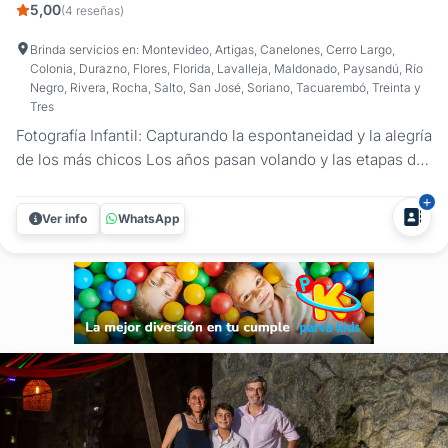
5,00
(4 reseñas)
Brinda servicios en: Montevideo, Artigas, Canelones, Cerro Largo,
Colonia, Durazno, Flores, Florida, Lavalleja, Maldonado, Paysandú, Río
Negro, Rivera, Rocha, Salto, San José, Soriano, Tacuarembó, Treinta y
Tres
Fotografía Infantil: Capturando la espontaneidad y la alegría
de los más chicos Los años pasan volando y las etapas de
la infancia son tesoros que merecen ser conservados.
Martín Trujillo propone un enfoque fotográfico centrado en
Ver info
WhatsApp
la naturalidad, donde el objetivo es capturar la esencia de
los...