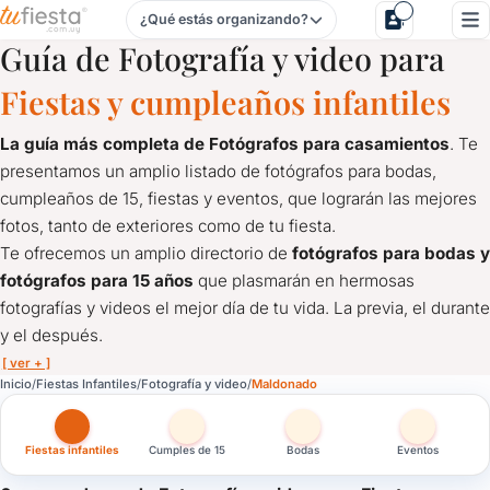
¿Qué estás organizando?
Fotografía y video para Fiestas Infantiles en Maldonado
Guía de Fotografía y video para
Fiestas y cumpleaños infantiles
La guía más completa de Fotógrafos para casamientos
. Te
presentamos un amplio listado de fotógrafos para bodas,
cumpleaños de 15, fiestas y eventos, que lograrán las mejores
fotos, tanto de exteriores como de tu fiesta.
Te ofrecemos un amplio directorio de
fotógrafos para bodas y
fotógrafos para 15 años
que plasmarán en hermosas
fotografías y videos el mejor día de tu vida. La previa, el durante
y el después.
[ ver + ]
Fotografía y video para Fiestas Infantiles en Maldonado
Inicio
Fiestas Infantiles
Fotografía y video
Maldonado
La guía más completa de Fotógrafos para casamientos
. Te 
Te ofrecemos un amplio directorio de
fotógrafos para bodas y
Fiestas infantiles
Cumples de 15
Bodas
Eventos
¿Querés las mejores fotos del cumpleaños de 1 año? Aquí mostr