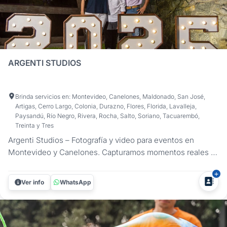
ARGENTI STUDIOS
Brinda servicios en: Montevideo, Canelones, Maldonado, San José,
Artigas, Cerro Largo, Colonia, Durazno, Flores, Florida, Lavalleja,
Paysandú, Río Negro, Rivera, Rocha, Salto, Soriano, Tacuarembó,
Treinta y Tres
Argenti Studios – Fotografía y video para eventos en
Montevideo y Canelones. Capturamos momentos reales y
detalles únicos para que vuelvas a sentir la emoción de tu
fiesta. ¿Querés que tu registro sea tan auténtico como lo
Ver info
WhatsApp
que viviste? En Argenti Studios nos especializamos en
fotografía y...