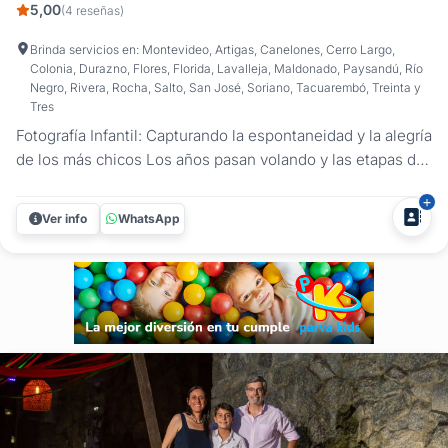
5,00
(4 reseñas)
Brinda servicios en: Montevideo, Artigas, Canelones, Cerro Largo,
Colonia, Durazno, Flores, Florida, Lavalleja, Maldonado, Paysandú, Río
Negro, Rivera, Rocha, Salto, San José, Soriano, Tacuarembó, Treinta y
Tres
Fotografía Infantil: Capturando la espontaneidad y la alegría
de los más chicos Los años pasan volando y las etapas de
la infancia son tesoros que merecen ser conservados.
Martín Trujillo propone un enfoque fotográfico centrado en
Ver info
WhatsApp
la naturalidad, donde el objetivo es capturar la esencia de
los...