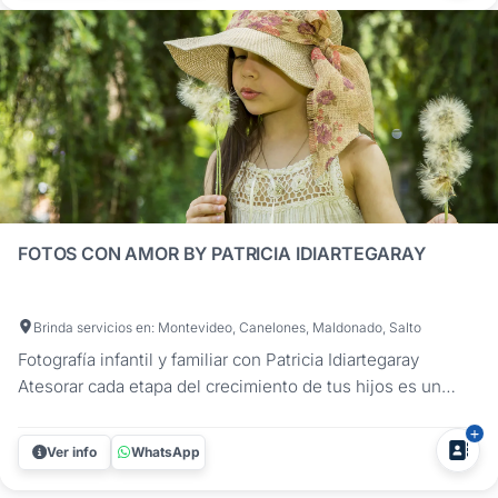
Ofrecemos un...
FOTOS CON AMOR BY PATRICIA IDIARTEGARAY
Brinda servicios en: Montevideo, Canelones, Maldonado, Salto
Fotografía infantil y familiar con Patricia Idiartegaray
Atesorar cada etapa del crecimiento de tus hijos es un
regalo para el futuro. Con más de 13 años de
especialización en fotografía infantil, Patricia Idiartegaray
Ver info
WhatsApp
ofrece una mirada sensible y profesional para documentar
esos momentos que...