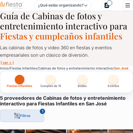
¿Qué estás organizando?
Cabinas de fotos y entretenimiento interactivo para Fiestas 
Guía de Cabinas de fotos y
entretenimiento interactivo para
Fiestas y cumpleaños infantiles
Las cabinas de fotos y video 360 en fiestas y eventos
empresariales son un clásico de diversión.
[ ver + ]
Cabinas de fotos y entretenimiento interactivo para Fiestas 
Inicio
Fiestas Infantiles
Cabinas de fotos y entretenimiento interactivo
San José
Las cabinas de fotos y video 360 en fiestas y eventos empresari
Fiestas infantiles
Cumples de 15
Bodas
Eventos
En las cabinas de fotos, grandes y chicos se divierten tomando 
En las plataformas de video 360, 2 o 3 personas bailan mientra
5 proveedores de Cabinas de fotos y entretenimiento
interactivo para Fiestas Infantiles en San José
A los invitados les quedan fotos y videos como recuerdo del cu
1
También los pueden compartir en sus redes sociales.
Filtros