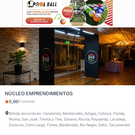
NÚCLEO EMPRENDIMIENTOS
5,00
(1 reseña)
Brinda servicios en: Canelones, Montevideo, Artigas, Colonia, Florida,
Rivera, San José, Treinta y Tres, Soriano, Rocha, Paysandú, Lavalleja,
Durazno, Cerro Largo, Flores, Maldonado, Río Negro, Salto, Tacuarembó
....