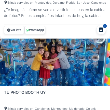
Brinda servicios en: Montevideo, Durazno, Florida, San José, Canelones
¿Te imaginás cómo se van a divertir los chicos en la cabina
de fotos? En los cumpleaños infantiles de hoy, la cabina es
la atracción que no puede faltar. Con S.O.S Cabinas podés
elegir entre una gran variedad de opciones: desde cabinas
Ver info
WhatsApp
inflables tradicionales hasta propuestas innovadoras
como...
TU PHOTO BOOTH UY
Brinda servicios en: Canelones, Montevideo, Maldonado, Colonia,