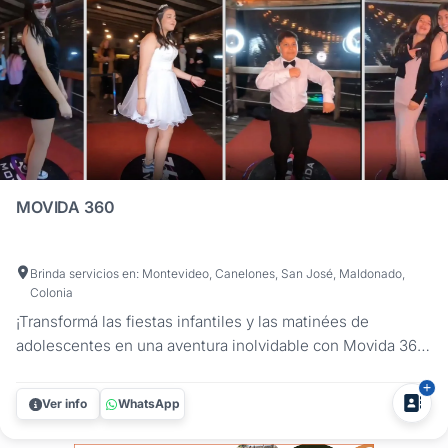
MOVIDA 360
Brinda servicios en: Montevideo, Canelones, San José, Maldonado,
Colonia
¡Transformá las fiestas infantiles y las matinées de
adolescentes en una aventura inolvidable con Movida 360!
Nuestra increíble plataforma 360 es el entretenimiento
perfecto para chicos y adolescentes que quieren divertirse
Ver info
WhatsApp
a lo grande. Los invitados podrán bailar, saltar y usar
cotillón...