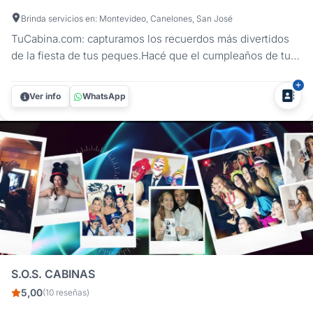
Brinda servicios en: Montevideo, Canelones, San José
TuCabina.com: capturamos los recuerdos más divertidos
de la fiesta de tus peques.Hacé que el cumpleaños de tu
hijo/a sea aún más inolvidable con nuestro servicio de
cabina de fotos y plataforma de entretenimiento 360. En
Ver info
WhatsApp
TuCabina.com, ofrecemos una experiencia innovadora para
que los chicos y...
S.O.S. CABINAS
5,00
(10 reseñas)