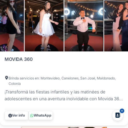
MOVIDA 360
Brinda servicios en: Montevideo, Canelones, San José, Maldonado,
Colonia
¡Transformá las fiestas infantiles y las matinées de
adolescentes en una aventura inolvidable con Movida 360!
Nuestra increíble plataforma 360 es el entretenimiento
perfecto para chicos y adolescentes que quieren divertirse
Ver info
WhatsApp
a lo grande. Los invitados podrán bailar, saltar y usar
cotillón...