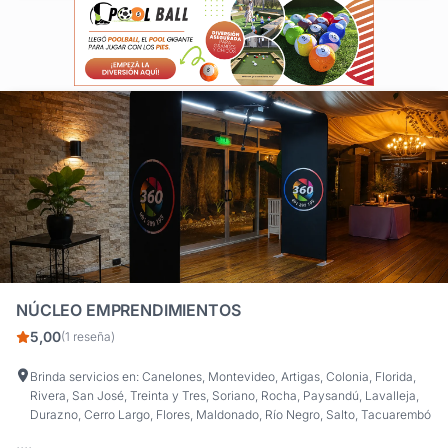
NÚCLEO EMPRENDIMIENTOS
5,00
(1 reseña)
Brinda servicios en: Canelones, Montevideo, Artigas, Colonia, Florida,
Rivera, San José, Treinta y Tres, Soriano, Rocha, Paysandú, Lavalleja,
Durazno, Cerro Largo, Flores, Maldonado, Río Negro, Salto, Tacuarembó
....