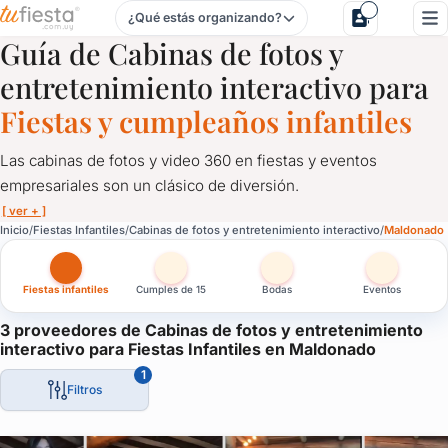
¿Qué estás organizando?
Cabinas de fotos y entretenimiento interactivo para Fiestas
Guía de Cabinas de fotos y
entretenimiento interactivo para
Fiestas y cumpleaños infantiles
Las cabinas de fotos y video 360 en fiestas y eventos
empresariales son un clásico de diversión.
[ ver + ]
Cabinas de fotos y entretenimiento interactivo para Fiestas
Inicio
Fiestas Infantiles
Cabinas de fotos y entretenimiento interactivo
Maldonado
Las cabinas de fotos y video 360 en fiestas y eventos empresari
Fiestas infantiles
Cumples de 15
Bodas
Eventos
En las cabinas de fotos, grandes y chicos se divierten tomando 
En las plataformas de video 360, 2 o 3 personas bailan mientra
3 proveedores de Cabinas de fotos y entretenimiento
interactivo para Fiestas Infantiles en Maldonado
A los invitados les quedan fotos y videos como recuerdo del cu
1
También los pueden compartir en sus redes sociales.
Filtros