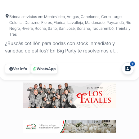
Brinda servicios en: Montevideo, Artigas, Canelones, Cerro Largo,
Colonia, Durazno, Flores, Florida, Lavalleja, Maldonado, Paysandú, Río
Negro, Rivera, Rocha, Salto, San José, Soriano, Tacuarembó, Treinta y
Tres
¿Buscás cotillón para bodas con stock inmediato y
variedad de estilos? En Big Party te resolvemos el
momento más divertido del baile y el carnaval carioca de tu
casamiento, con combos para bodas diseñados según tu
Ver info
WhatsApp
número de invitados. Al ser expertos en el rubro, armamos
packs estratégicos...