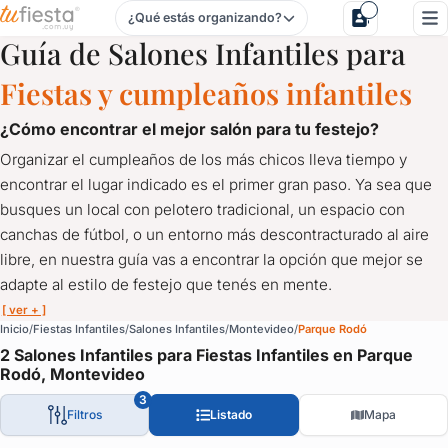
¿Qué estás organizando?
Salones Infantiles para Fiestas Infantiles en Parque Rodó, 
Guía de Salones Infantiles para
Fiestas y cumpleaños infantiles
¿cómo encontrar el mejor salón para tu festejo?
Organizar el cumpleaños de los más chicos lleva tiempo y
encontrar el lugar indicado es el primer gran paso. Ya sea que
busques un local con pelotero tradicional, un espacio con
canchas de fútbol, o un entorno más descontracturado al aire
libre, en nuestra guía vas a encontrar la opción que mejor se
adapte al estilo de festejo que tenés en mente.
[ ver + ]
Salones Infantiles para Fiestas Infantiles en Parque Rodó, 
Inicio
Fiestas Infantiles
Salones Infantiles
Montevideo
Parque Rodó
2 Salones Infantiles para Fiestas Infantiles en Parque
Salones de Fiestas Infantiles en Uruguay
Rodó, Montevideo
Organizar el cumpleaños de los más chicos lleva tiempo y encont
3
Filtros
Listado
Mapa
Reunimos un directorio completo de
salones infantiles y espa