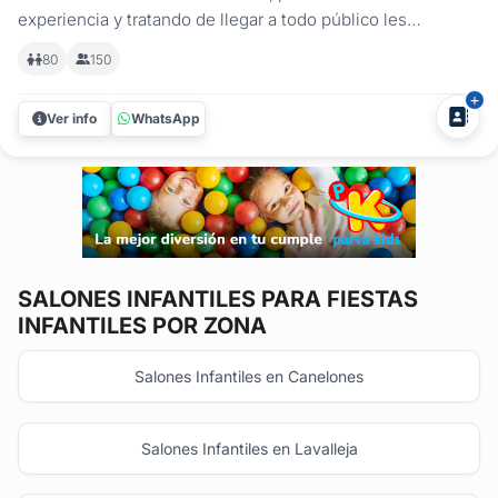
experiencia y tratando de llegar a todo público les
presentamos SAMBA 2 un lugar estratégico en la ciudad
80
150
de Montevideo a pasos de la facultad de arquitectura con
hermosos espacios al aire libre y capacidad hasta 150
Ver info
WhatsApp
personas,...
SALONES INFANTILES
PARA FIESTAS
INFANTILES POR ZONA
Salones Infantiles en Canelones
Salones Infantiles en Lavalleja