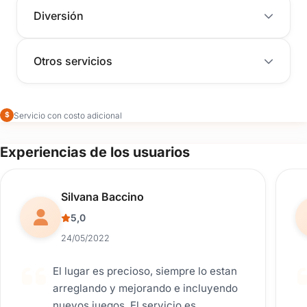
Diversión
Otros servicios
Servicio con costo adicional
$
Experiencias de los usuarios
Reseña de usuario.
Silvana Baccino
5,0
24/05/2022
El lugar es precioso, siempre lo estan
arreglando y mejorando e incluyendo
nuevos juegos. El servicio es