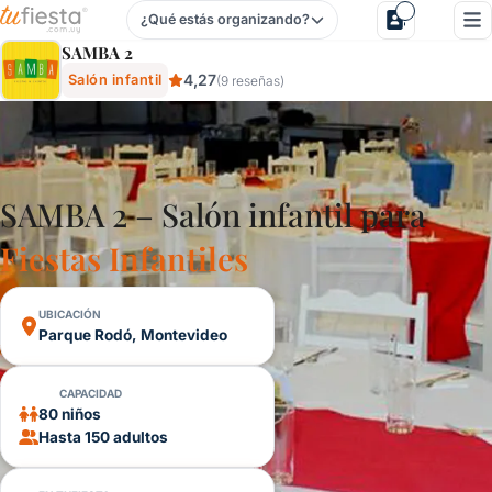
¿Qué estás organizando?
Samba 2 - Salón Infantil En Parque Rodó, Montevideo, Uru
SAMBA 2
4,27
Salón infantil
(9 reseñas)
SAMBA 2 – Salón infantil para
Fiestas Infantiles
UBICACIÓN
Parque Rodó, Montevideo
CAPACIDAD
80 niños
Hasta 150 adultos