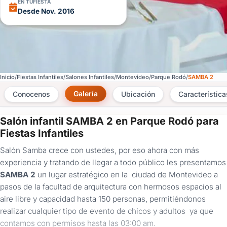
EN TUFIESTA
Desde Nov. 2016
Inicio
Fiestas Infantiles
Salones Infantiles
Montevideo
Parque Rodó
SAMBA 2
Galería
Conocenos
Ubicación
Característica
Salón infantil SAMBA 2 en Parque Rodó para
×
Fiestas Infantiles
Consultar
Salón Samba crece con ustedes, por eso ahora con más
experiencia y tratando de llegar a todo público les presentamos
¿Ya
SAMBA 2
un lugar estratégico en la ciudad de Montevideo a
tenés
pasos de la facultad de arquitectura con hermosos espacios al
cuenta?
Iniciá
aire libre y capacidad hasta 150 personas, permitiéndonos
sesión
realizar cualquier tipo de evento de chicos y adultos ya que
aquí
contamos con permisos hasta las 03:00 am.
para