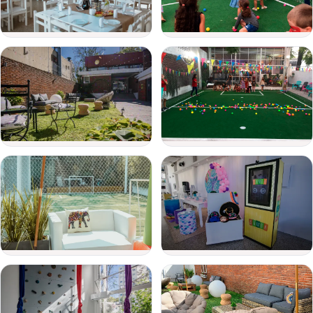
Fecha
del
evento
Adultos
Niños
Detalle
del
evento
Enviar consulta