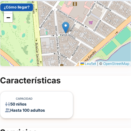
¿Cómo llegar?
+
−
Leaflet
|
©
OpenStreetMap
Características
CAPACIDAD
50 niños
Hasta 100 adultos