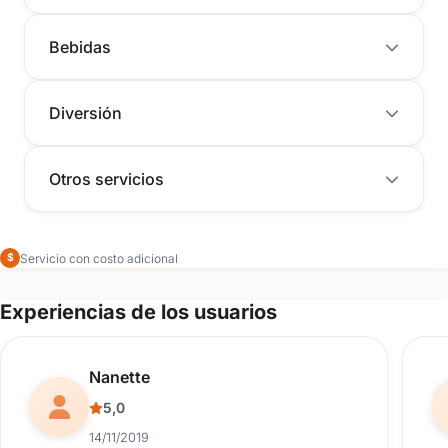
Bebidas
Diversión
Otros servicios
Servicio con costo adicional
$
Experiencias de los usuarios
Reseña de usuario.
Nanette
5,0
14/11/2019