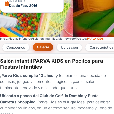
EN TUFIESTA
Desde Feb. 2016
Inicio
Fiestas Infantiles
Salones Infantiles
Montevideo
Pocitos
PARVA KIDS
Galería
Conocenos
Ubicación
Característica
Salón infantil PARVA KIDS en Pocitos para
×
Fiestas Infantiles
Consultar
¡Parva Kids cumplió 10 años!
y festejamos una década de
sonrisas, juegos y momentos mágicos… ¡con el salón
¿Ya
totalmente renovado y más lindo que nunca!
tenés
cuenta?
Ubicado a pasos del Club de Golf, la Rambla y Punta
Iniciá
Carretas Shopping
, Parva Kids es el lugar ideal para celebrar
sesión
cumpleaños únicos, en un entorno seguro, moderno y lleno de
aquí
para