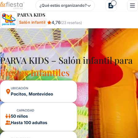
¿Qué estás organizando?
Parva Kids - Salón Infantil En Pocitos, Montevideo, Uruguay
PARVA KIDS
4,76
Salón infantil
(23 reseñas)
PARVA KIDS – Salón infantil para
Fiestas Infantiles
UBICACIÓN
Pocitos, Montevideo
CAPACIDAD
50 niños
Hasta 100 adultos