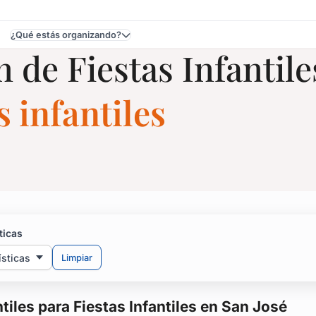
¿Qué estás organizando?
 de Fiestas Infantile
n San José
 infantiles
Infantiles para Fiestas 
ticas
ísticas
Limpiar
s grandes y los chicos tengan una fiesta espectacular.
tiles para Fiestas Infantiles en San José