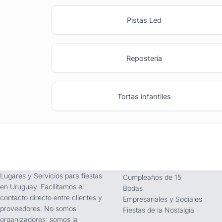
Pistas Led
Repostería
Tortas infantiles
tufiesta.com.uy
Tipos de Festejos
Somos buscador líder de
Fiestas Infantiles
Lugares y Servicios para fiestas
Cumpleaños de 15
en Uruguay. Facilitamos el
Bodas
contacto directo entre clientes y
Empresariales y Sociales
proveedores. No somos
Fiestas de la Nostalgia
organizadores; somos la