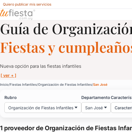
Quiero publicar mis servicios
Guía de Organización
Organización de Fiestas Infantiles para Fiestas Infantiles e
Fiestas y cumpleaños
Nueva opción para las fiestas infantiles
[ ver + ]
Organización de Fiestas 
Inicio
Fiestas Infantiles
Organización de Fiestas Infantiles
San José
Rubro
Departamento
Caracterís
Nueva opción para las fiestas infantiles
Organización de Fiestas Infantiles
San José
Caracter
Proveedores de organización integral.
Comida, animación, bebidas y entretenimiento. Todo para que lo
1 proveedor de Organización de Fiestas Infan