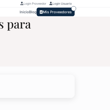
Login Proveedor
Login Usuario
Inicio
Blog
Mis Proveedores
s para
Infantiles en San José