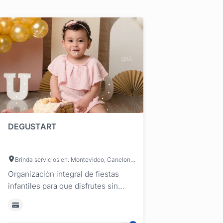
DEGUSTART
Brinda servicios en: Montevideo, Canelones, San José
Organización integral de fiestas
infantiles para que disfrutes sin
preocupaciones En DegustArt nos
encargamos de cada detalle para
que la celebración de los más