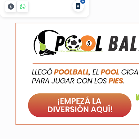
pequeños sea inolvidable.
Ofrecemos un servicio de
organización de fiestas infantiles
completo, adaptado a todo tipo de
eventos:...