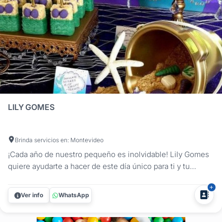
LILY GOMES
Brinda servicios en: Montevideo
¡Cada año de nuestro pequeño es inolvidable! Lily Gomes
quiere ayudarte a hacer de este día único para ti y tu
familia. Además de diseñar el evento y asesorarte, junto a
Lily podrás disfrutar al máximo este día. De cada
Ver info
WhatsApp
cumpleaños nos quedan los recuerdos, no cometas el
error de ocuparte...