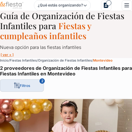
¿Qué estás organizando?
Organización de Fiestas Infantiles para Fiestas Infantiles e
Guía de Organización de Fiestas
Infantiles para
Fiestas y
cumpleaños infantiles
Nueva opción para las fiestas infantiles
[ ver + ]
Organización de Fiestas Infantiles para Fiestas Infantiles e
Inicio
Fiestas Infantiles
Organización de Fiestas Infantiles
Montevideo
2 proveedores de Organización de Fiestas Infantiles para
Nueva opción para las fiestas infantiles
Fiestas Infantiles en Montevideo
Proveedores de organización integral.
2
Filtros
Comida, animación, bebidas y entretenimiento. Todo para que lo