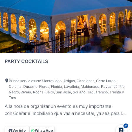
PARTY COCKTAILS
Brinda servicios en: Montevideo, Artigas, Canelones, Cerro Largo,
Colonia, Durazno, Flores, Florida, Lavalleja, Maldonado, Paysandú, Río
Negro, Rivera, Rocha, Salto, San José, Soriano, Tacuarembó, Treinta y
Tres
A la hora de organizar un evento es muy importante
considerar el mobiliario que vas a necesitar, ya sea para la
comodidad de tus invitados o para la ambientación. En
Party Cocktails te ofrecemos la solución que estás
Ver info
WhatsApp