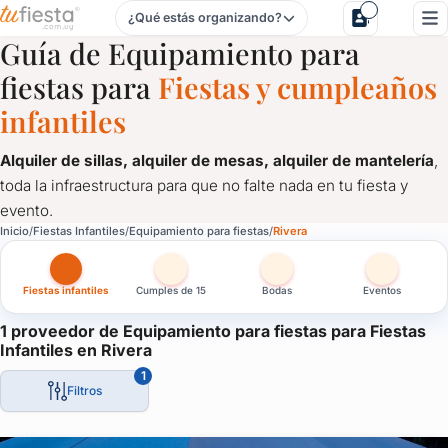
¿Qué estás organizando?
Equipamiento para fiestas para Fiestas Infantiles en Rivera
Guía de Equipamiento para
fiestas para
Fiestas y cumpleaños
infantiles
Alquiler de sillas, alquiler de mesas, alquiler de mantelería
,
toda la infraestructura para que no falte nada en tu fiesta y
evento.
Equipamiento para fiestas para Fiestas Infantiles en Rivera
Inicio
Fiestas Infantiles
Equipamiento para fiestas
Rivera
Alquiler de sillas, alquiler de mesas, alquiler de mantelería
, 
Fiestas infantiles
Cumples de 15
Bodas
Eventos
1 proveedor de Equipamiento para fiestas para Fiestas
Infantiles en Rivera
1
Filtros