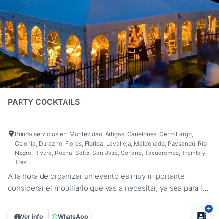
PARTY COCKTAILS
Brinda servicios en: Montevideo, Artigas, Canelones, Cerro Largo,
Colonia, Durazno, Flores, Florida, Lavalleja, Maldonado, Paysandú, Río
Negro, Rivera, Rocha, Salto, San José, Soriano, Tacuarembó, Treinta y
Tres
A la hora de organizar un evento es muy importante
considerar el mobiliario que vas a necesitar, ya sea para la
comodidad de tus invitados o para la ambientación. En
Party Cocktails te ofrecemos la solución que estás
Ver info
WhatsApp