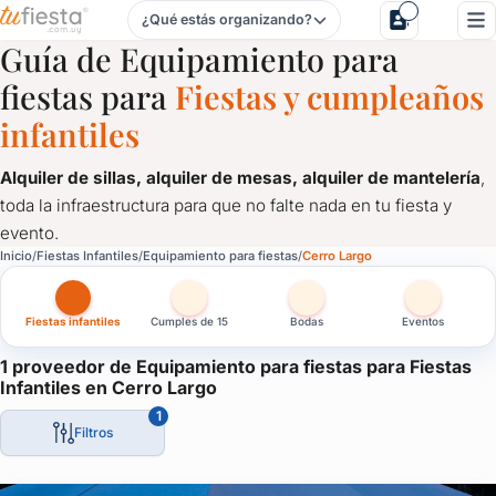
¿Qué estás organizando?
Equipamiento para fiestas para Fiestas Infantiles en Cerro 
Guía de Equipamiento para
fiestas para
Fiestas y cumpleaños
infantiles
Alquiler de sillas, alquiler de mesas, alquiler de mantelería
,
toda la infraestructura para que no falte nada en tu fiesta y
evento.
Equipamiento para fiestas para Fiestas Infantiles en Cerro 
Inicio
Fiestas Infantiles
Equipamiento para fiestas
Cerro Largo
Alquiler de sillas, alquiler de mesas, alquiler de mantelería
, 
Fiestas infantiles
Cumples de 15
Bodas
Eventos
1 proveedor de Equipamiento para fiestas para Fiestas
Infantiles en Cerro Largo
1
Filtros