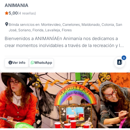
ANIMANIA
5,00
(4 reseñas)
Brinda servicios en: Montevideo, Canelones, Maldonado, Colonia, San
José, Soriano, Florida, Lavalleja, Flores
Bienvenidos a ANIMANÍAEn Animanía nos dedicamos a
crear momentos inolvidables a través de la recreación y la
animación infantil.Contamos con un equipo
multidisciplinario formado en recreación, educación física y
Ver info
WhatsApp
diversas especialidades afines.Nuestra Visión:Ser
referentes en recreación...