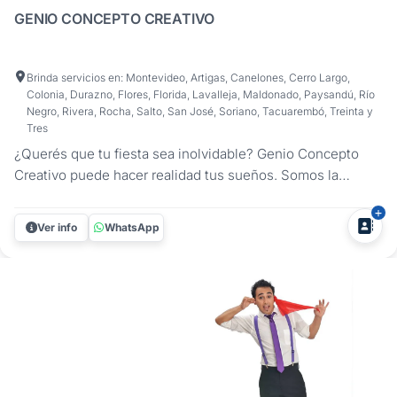
GENIO CONCEPTO CREATIVO
Brinda servicios en: Montevideo, Artigas, Canelones, Cerro Largo,
Colonia, Durazno, Flores, Florida, Lavalleja, Maldonado, Paysandú, Río
Negro, Rivera, Rocha, Salto, San José, Soriano, Tacuarembó, Treinta y
Tres
¿Querés que tu fiesta sea inolvidable? Genio Concepto
Creativo puede hacer realidad tus sueños. Somos la
empresa líder en animación para fiestas infantiles y
eventos, que te ofrece un servicio personalizado, original y
Ver info
WhatsApp
divertido. Nos adaptamos a cualquier tipo de evento, edad
y espacio, y te...