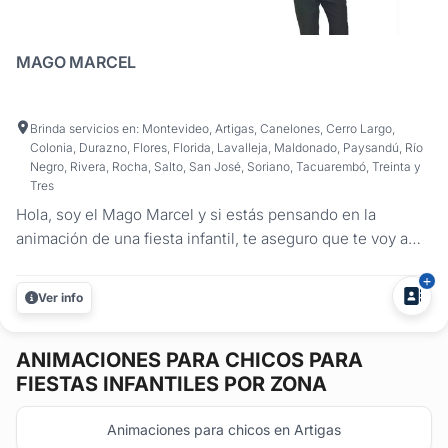
MAGO MARCEL
Brinda servicios en: Montevideo, Artigas, Canelones, Cerro Largo,
Colonia, Durazno, Flores, Florida, Lavalleja, Maldonado, Paysandú, Río
Negro, Rivera, Rocha, Salto, San José, Soriano, Tacuarembó, Treinta y
Tres
Hola, soy el Mago Marcel y si estás pensando en la
animación de una fiesta infantil, te aseguro que te voy a
llevar sorpresas y diversión para todos los invitados.
Desde mis primeros años de vida, crecí rodeado de magia,
Ver info
risas y personajes maravillosos. A partir de esa experiencia
única, he...
ANIMACIONES PARA CHICOS
PARA
FIESTAS INFANTILES POR ZONA
Animaciones para chicos en Artigas