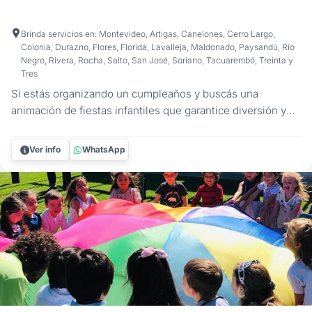
Brinda servicios en: Montevideo, Artigas, Canelones, Cerro Largo,
Colonia, Durazno, Flores, Florida, Lavalleja, Maldonado, Paysandú, Río
Negro, Rivera, Rocha, Salto, San José, Soriano, Tacuarembó, Treinta y
Tres
Si estás organizando un cumpleaños y buscás una
animación de fiestas infantiles que garantice diversión y
asombro, el Mago Federico Büsch ofrece un espectáculo
diseñado para cautivar a los más pequeños. Con un
Ver info
WhatsApp
enfoque dinámico e interactivo, este show de animación
para niños transforma...