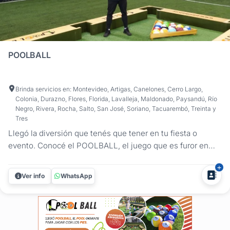
POOLBALL
Brinda servicios en: Montevideo, Artigas, Canelones, Cerro Largo,
Colonia, Durazno, Flores, Florida, Lavalleja, Maldonado, Paysandú, Río
Negro, Rivera, Rocha, Salto, San José, Soriano, Tacuarembó, Treinta y
Tres
Llegó la diversión que tenés que tener en tu fiesta o
evento. Conocé el POOLBALL, el juego que es furor en
Europa. ¿Querés saber cómo es? El juego consta de una
cancha de 3,40m x 5,80m y 16 balones diseñados de forma
Ver info
WhatsApp
exclusiva entre lisos y rayados. ¿Te preguntás cómo se
juega? Se arman...