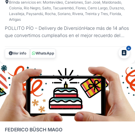
Brinda servicios en: Montevideo, Canelones, San José, Maldonado,
Colonia, Río Negro, Salto, Tacuarembó, Flores, Cerro Largo, Durazno,
Lavalleja, Paysandú, Rocha, Soriano, Rivera, Treinta y Tres, Florida,
Artigas
POLLITO PÍO – Delivery de DiversiónHace más de 14 años
que convertimos cumpleaños en el mejor recuerdo del
año. Llegamos con todo armado y listo para arrancar:
animadores capacitados, música, juegos y personajes. Vos
Ver info
WhatsApp
ponés la torta, nosotros ponemos la diversión.Animación
adaptada a cada...
FEDERICO BÜSCH MAGO