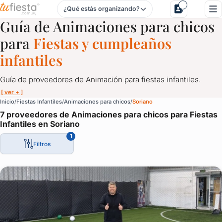
¿Qué estás organizando?
Animaciones para chicos para Fiestas Infantiles en Soriano
Guía de Animaciones para chicos
para
Fiestas y cumpleaños
infantiles
Guía de proveedores de Animación para fiestas infantiles.
[ ver + ]
Animaciones para chicos para Fiestas Infantiles en Soriano
Inicio
Fiestas Infantiles
Animaciones para chicos
Soriano
7 proveedores de Animaciones para chicos para Fiestas
Guía de proveedores de Animación para fiestas infantiles.
Infantiles en Soriano
Show de magos, payasos, juegos interactivos, competencias, alquil
1
Filtros
Todo para fiestas de chicos.
Animaciones ideales para todo tipo de evento de niños: cumpleañ