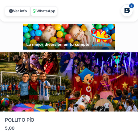
magia y diversión a la fiesta de tus peques, Harry Scott te
ofrece un espectáculo vibrante y lleno de color que
Ver info
WhatsApp
cautivará a todos los niños presentes. Su energía única y
su...
POLLITO PÍO
5,00