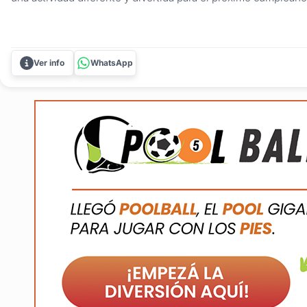
Conocé el POOLBALL, un juego único que combina la dinámi
tradicional con el tamaño y la emoción de una cancha gigante.
Ver info
WhatsApp