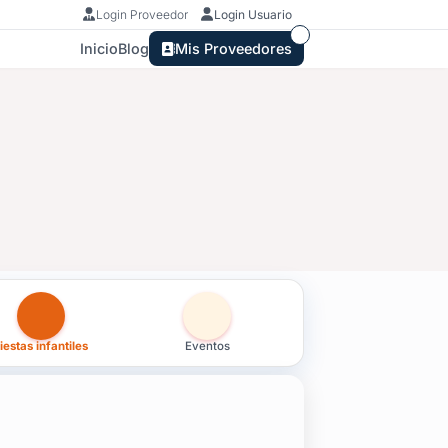
Login Proveedor
Login Usuario
Inicio
Blog
Mis Proveedores
inta y Tres
iestas infantiles
Eventos