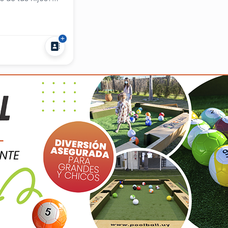
ca del pool
...