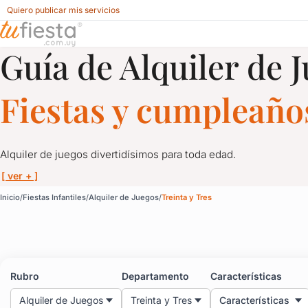
Quiero publicar mis servicios
Guía de Alquiler de 
Alquiler de Juegos para Fiestas Infantiles en Treinta y Tres
Fiestas y cumpleaños
Alquiler de juegos divertidísimos para toda edad.
[ ver + ]
Alquiler de Juegos para 
Inicio
Fiestas Infantiles
Alquiler de Juegos
Treinta y Tres
Alquiler de juegos divertidísimos para toda edad.
Toros mecánicos, camas elásticas, inflables, pistas de autos, 
Rubro
Departamento
Características
Alquiler de Juegos
Treinta y Tres
Características