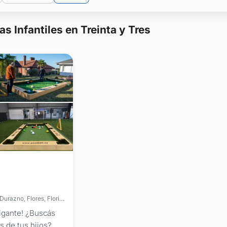
s Infantiles en Treinta y Tres
Brinda servicios en: Montevideo, Artigas, Canelones, Cerro Largo, Colonia, Durazno, Flores, Florida, Lavalleja, Maldonado, Paysandú, Río Negro, Rivera, Rocha, Salto, San José, Soriano, Tacuarembó, Treinta y Tres
 gigante! ¿Buscás
s de tus hijos?