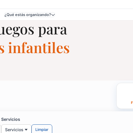
¿Qué estás organizando?
Juegos para
 infantiles
Fiestas Infantiles en Tre
F
samba, animales sobre ruedas y mucho más!
Servicios
Servicios
Limpiar