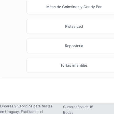
Mesa de Golosinas y Candy Bar
Pistas Led
Repostería
Tortas infantiles
tufiesta.com.uy
Tipos de Festejos
Somos buscador líder de
Fiestas Infantiles
Lugares y Servicios para fiestas
Cumpleaños de 15
en Uruguay. Facilitamos el
Bodas