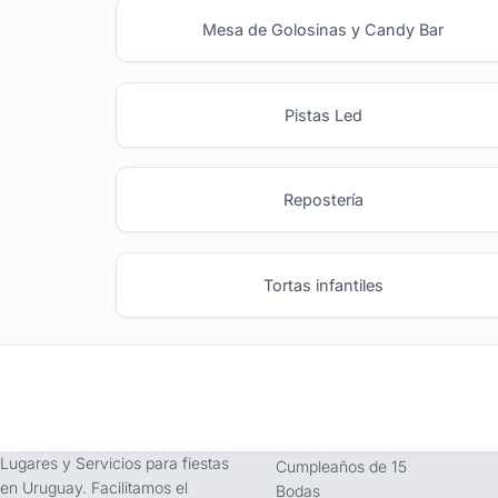
Mesa de Golosinas y Candy Bar
Pistas Led
Repostería
Tortas infantiles
tufiesta.com.uy
Tipos de Festejos
Somos buscador líder de
Fiestas Infantiles
Lugares y Servicios para fiestas
Cumpleaños de 15
en Uruguay. Facilitamos el
Bodas