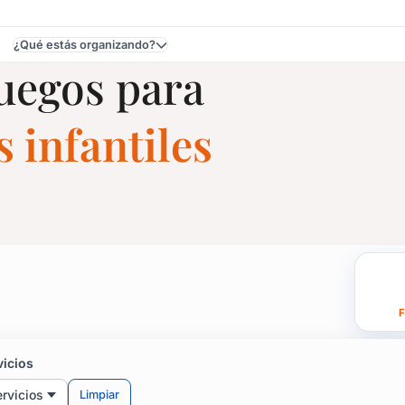
¿Qué estás organizando?
Juegos para
 infantiles
Fiestas Infantiles en Fl
F
samba, animales sobre ruedas y mucho más!
vicios
rvicios
Limpiar