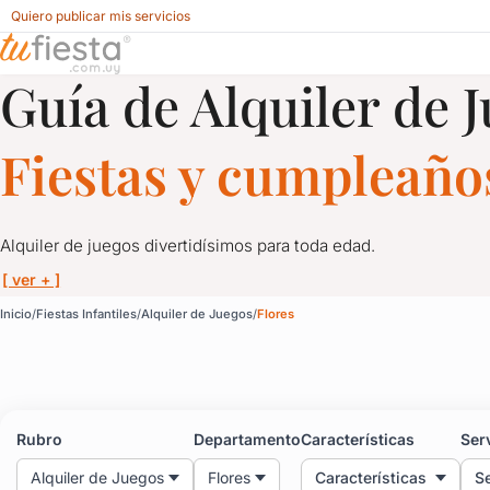
Quiero publicar mis servicios
Guía de Alquiler de 
Alquiler de Juegos para Fiestas Infantiles en Flores
Fiestas y cumpleaños
Alquiler de juegos divertidísimos para toda edad.
[ ver + ]
Alquiler de Juegos para 
Inicio
Fiestas Infantiles
Alquiler de Juegos
Flores
Alquiler de juegos divertidísimos para toda edad.
Toros mecánicos, camas elásticas, inflables, pistas de autos, 
Rubro
Departamento
Características
Ser
Alquiler de Juegos
Flores
Características
Se