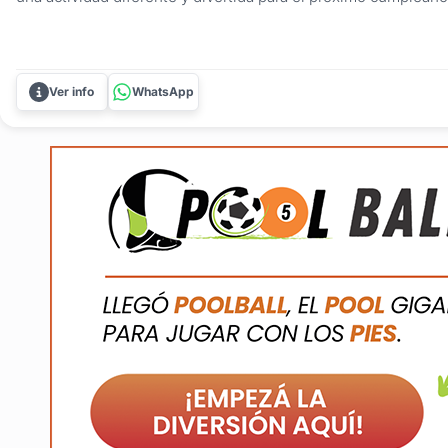
Conocé el POOLBALL, un juego único que combina la dinámi
tradicional con el tamaño y la emoción de una cancha gigante.
Ver info
WhatsApp