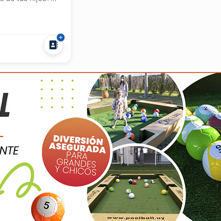
ca del pool
...