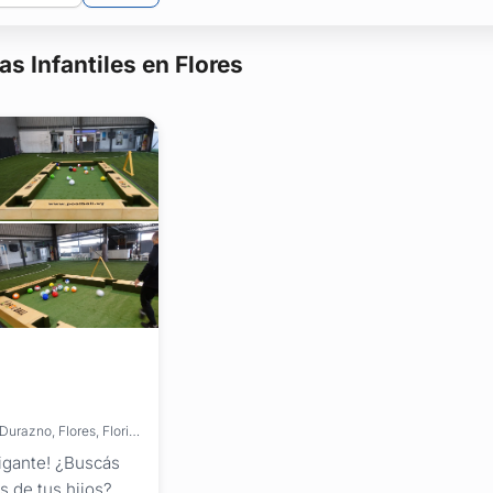
as Infantiles en Flores
Brinda servicios en: Montevideo, Artigas, Canelones, Cerro Largo, Colonia, Durazno, Flores, Florida, Lavalleja, Maldonado, Paysandú, Río Negro, Rivera, Rocha, Salto, San José, Soriano, Tacuarembó, Treinta y Tres
 gigante! ¿Buscás
s de tus hijos?