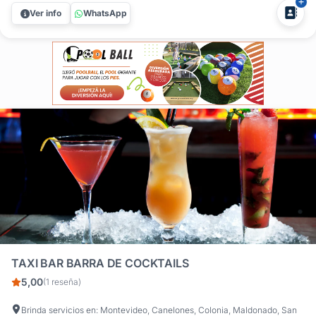
autor. ¿Buscás profesionalismo y sabor en tu próximo
Ver info
WhatsApp
evento? Party Cocktails es la solución integral en barras
móviles de...
TAXI BAR BARRA DE COCKTAILS
5,00
(1 reseña)
Brinda servicios en: Montevideo, Canelones, Colonia, Maldonado, San