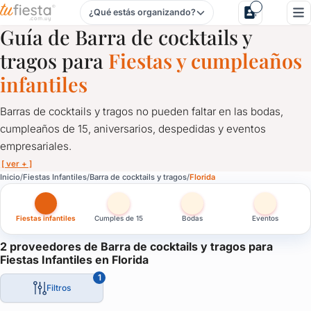
¿Qué estás organizando?
Barra de cocktails y tragos para Fiestas Infantiles en Florida
Guía de Barra de cocktails y
tragos para
Fiestas y cumpleaños
infantiles
Barras de cocktails y tragos no pueden faltar en las bodas,
cumpleaños de 15, aniversarios, despedidas y eventos
empresariales.
[ ver + ]
Barra de cocktails y tragos para Fiestas Infantiles en Florida
Inicio
Fiestas Infantiles
Barra de cocktails y tragos
Florida
Barras de cocktails y tragos no pueden faltar en las bodas, cum
Fiestas infantiles
Cumples de 15
Bodas
Eventos
Una solución ideal para que tus invitados tengan libertad al mo
Solicitá cotización a proveedores de cocktails y tragos en tu fie
2 proveedores de Barra de cocktails y tragos para
Fiestas Infantiles en Florida
Ideal para casamientos, bodas, eventos empresariales y de fin 
1
Filtros