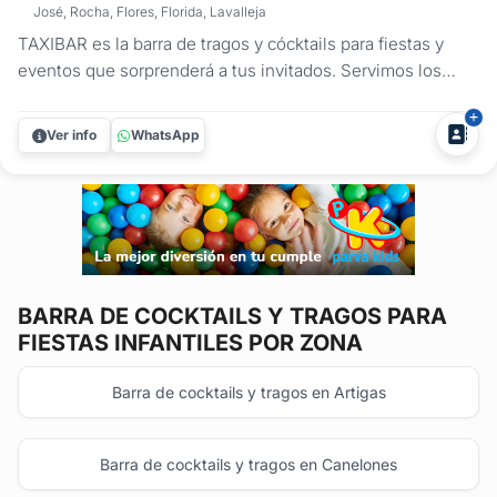
José, Rocha, Flores, Florida, Lavalleja
TAXIBAR es la barra de tragos y cócktails para fiestas y
eventos que sorprenderá a tus invitados. Servimos los
tragos tradicionales y preferidos por el público, con el aval
de las marcas de primer nivel como: RON BACARDI,
Ver info
WhatsApp
VODKA SMIRNOFF, FERNET BRANCA, VELHO BARREIRO.
Te dejamos nuestra CARTA DE...
BARRA DE COCKTAILS Y TRAGOS
PARA
FIESTAS INFANTILES POR ZONA
Barra de cocktails y tragos en Artigas
Barra de cocktails y tragos en Canelones