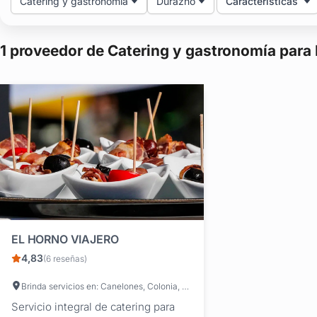
Catering y gastronomía
Durazno
Características
1 proveedor de Catering y gastronomía para 
EL HORNO VIAJERO
4,83
(6 reseñas)
Brinda servicios en: Canelones, Colonia, San José, Maldonado, Rocha, Durazno, Lavalleja, Montevideo
Servicio integral de catering para