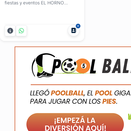
fiestas y eventos EL HORNO
VIAJERO. Somos una empresa
joven que apostamos a la
excelencia. Brindamos soluciones,
planificamos y realizamos tu evento
tal cual lo soñaste. Desde nuestra
primer entrevista te asesoraremos
para que la fiesta soñada se haga
realidad....