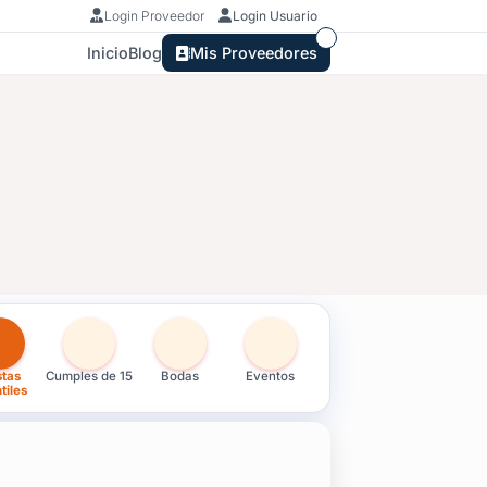
Login Proveedor
Login Usuario
Inicio
Blog
Mis Proveedores
en Durazno
stas
Cumples de 15
Bodas
Eventos
tiles
alientes, finger food, kebab, pizzas y más.
omía aquí, en tu fiesta.