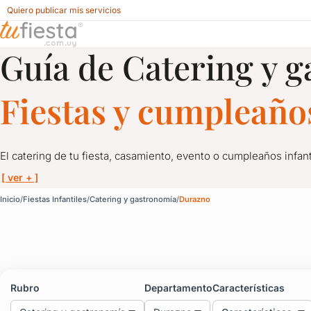
Quiero publicar mis servicios
Guía de Catering y 
Catering y gastronomía para Fiestas Infantiles en Durazno
Fiestas y cumpleaños
El catering de tu fiesta, casamiento, evento o cumpleaños infan
[ ver + ]
Catering y gastronomía 
Inicio
Fiestas Infantiles
Catering y gastronomía
Durazno
El catering de tu fiesta, casamiento, evento o cumpleaños infan
Gastronomía para fiestas en Uruguay con el mejor menú a elección
Servicios de catering, un menú delicioso y alimentos de calidad 
Rubro
Departamento
Características