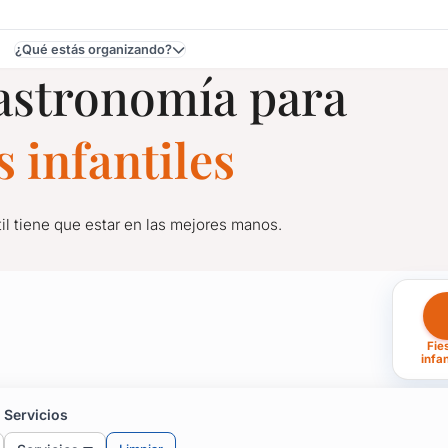
¿Qué estás organizando?
gastronomía para
 infantiles
til tiene que estar en las mejores manos.
para Fiestas Infantiles 
Fie
til tiene que estar en las mejores manos.
infan
, pastas, paellas, tablas de quesos, fiambres, bocados fríos, c
para disfrutar en tu evento, contactá profesionales de la gastron
Servicios