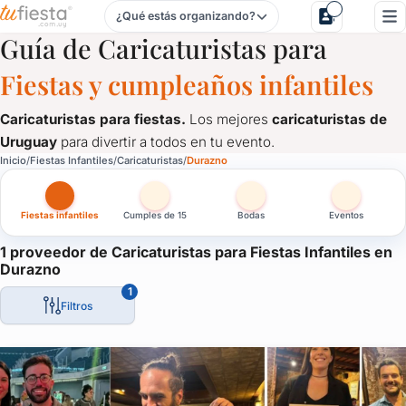
¿Qué estás organizando?
Caricaturistas para Fiestas Infantiles en Durazno
Guía de Caricaturistas para
Fiestas y cumpleaños infantiles
Caricaturistas para fiestas.
Los mejores
caricaturistas de
Uruguay
para divertir a todos en tu evento.
Caricaturistas para Fiestas Infantiles en Durazno
Inicio
Fiestas Infantiles
Caricaturistas
Durazno
Caricaturistas para fiestas.
Los mejores
caricaturistas de U
Fiestas infantiles
Cumples de 15
Bodas
Eventos
1 proveedor de Caricaturistas para Fiestas Infantiles en
Durazno
1
Filtros