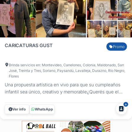
CARICATURAS GUST
Promo
Brinda servicios en: Montevideo, Canelones, Colonia, Maldonado, San
José, Treinta y Tres, Soriano, Paysandú, Lavalleja, Durazno, Río Negro,
Flores
Una propuesta artística en vivo para que su cumpleaños
infantil sea único, creativo y memorable¿Querés que el
cumpleaños de tu hijo o hija salga de lo común con un
detalle que fascine a los chicos y sorprenda a los grandes?
Ver info
WhatsApp
Soy Gust, artista plástico, ilustrador y docente uruguayo
con más...