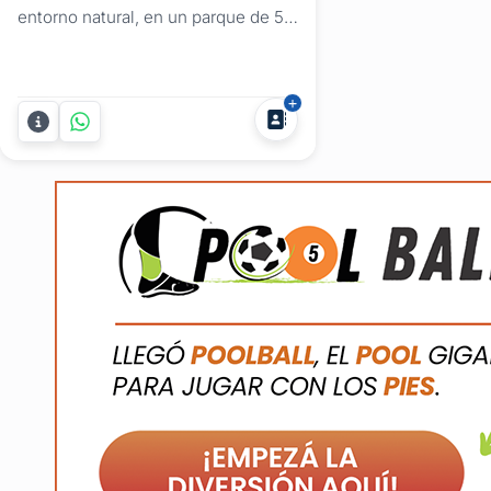
entorno natural, en un parque de 5
hectáreas con piscina y un lago con
su fauna autóctona, ideal para que
los chicos puedan realizar su fiesta
de cumpleaños y el contacto con la
hermosa naturaleza. Garantizamos
una satisfacción que solo nosotros
alcanzamos por...