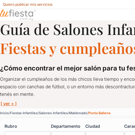
Quiero publicar mis servicios
Guía de Salones Infa
Salones Infantiles para Fiestas Infantiles en Punta Ballena,
Fiestas y cumpleaños
¿cómo encontrar el mejor salón para tu fe
Organizar el cumpleaños de los más chicos lleva tiempo y encont
espacio con canchas de fútbol, o un entorno más descontracturado
tenés en mente.
[ ver + ]
Salones Infantiles para 
Inicio
Fiestas Infantiles
Salones Infantiles
Maldonado
Punta Ballena
Rubro
Departamento
Ciudad
Carac