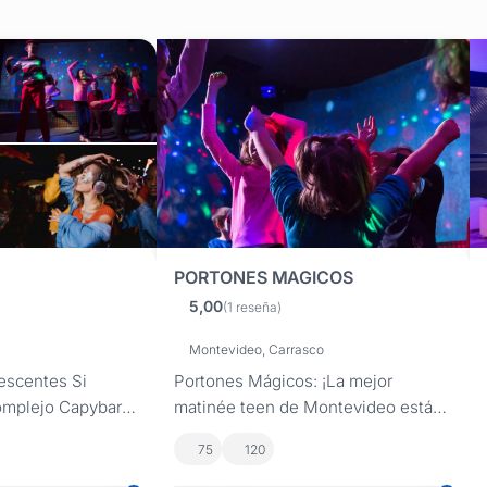
PORTONES MAGICOS
5,00
(1 reseña)
Montevideo, Carrasco
escentes Si
Portones Mágicos: ¡La mejor
Complejo Capybara
matinée teen de Montevideo está
do y totalmente
aquí! En Carrasco, cerca de Punta
75
120
nées...
Gorda, te ofrecemos fiesta matinée
para adolescentes con pista de