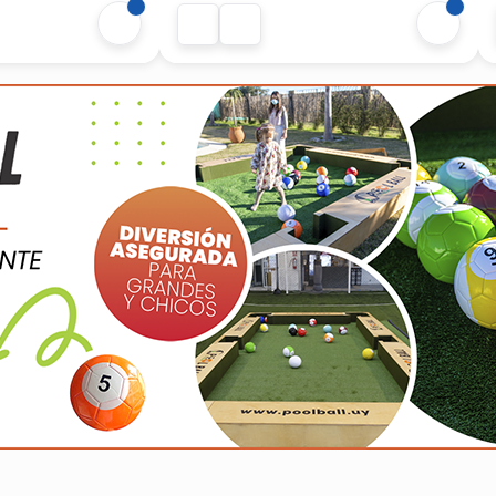
baile con pantalla gigante, luces de
última generación, maquillaje flúo y
barra de licuados frescos. ¡Sumate a
la diversión y...