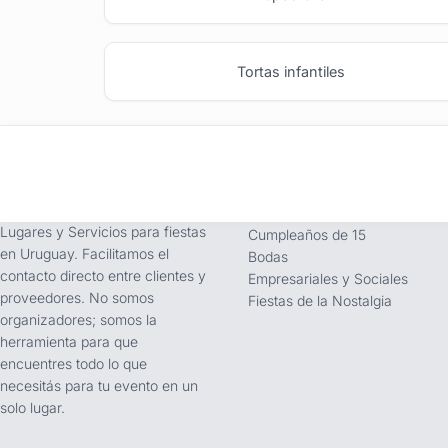
Tortas infantiles
tufiesta.com.uy
Tipos de Festejos
Somos buscador líder de
Fiestas Infantiles
Lugares y Servicios para fiestas
Cumpleaños de 15
en Uruguay. Facilitamos el
Bodas
contacto directo entre clientes y
Empresariales y Sociales
proveedores. No somos
Fiestas de la Nostalgia
organizadores; somos la
herramienta para que
encuentres todo lo que
necesitás para tu evento en un
solo lugar.