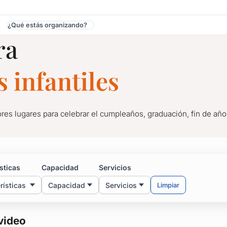
¿Qué estás organizando?
ra
 infantiles
res lugares para celebrar el cumpleaños, graduación, fin de añ
nfantiles en Montevideo
sticas
Capacidad
Servicios
res lugares para celebrar el cumpleaños, graduación, fin de añ
rísticas
Capacidad
Servicios
Limpiar
a festejar a lo grande.
video