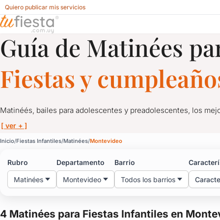
Quiero publicar mis servicios
Guía de Matinées pa
Matinées para Fiestas Infantiles en Montevideo
Fiestas y cumpleaños
Matinéés, bailes para adolescentes y preadolescentes, los mejo
[ ver + ]
Matinées para Fiestas I
Inicio
Fiestas Infantiles
Matinées
Montevideo
Rubro
Departamento
Barrio
Caracterí
Matinéés, bailes para adolescentes y preadolescentes, los mejo
Matinées
Montevideo
Todos los barrios
Caracte
Espacios confortables, adecuados y seguros para la diversión.
Fiestas y eventos en Uruguay con la mejor diversión, lugares par
4 Matinées para Fiestas Infantiles en Monte