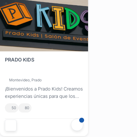
PRADO KIDS
Montevideo, Prado
¡Bienvenidos a Prado Kids! Creamos
experiencias únicas para que los
preadolescentes celebren el mejor
50
80
cumpleaños de sus vidas.
Estratégicamente ubicados en el
corazón del barrio El Prado,
ofrecemos un espacio vibrante y