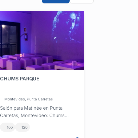
CHUMS PARQUE
Montevideo, Punta Carretas
Salón para Matinée en Punta
Carretas, Montevideo: Chums
Parque ¿Buscás el mejor lugar para
100
120
una matinée en Montevideo?
Chums Parque es el salón de