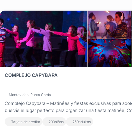
COMPLEJO CAPYBARA
Montevideo, Punta Gorda
Complejo Capybara – Matinées y fiestas exclusivas para adol
buscás el lugar perfecto para organizar una fiesta matinée, 
te ofrece los mejores salones en un ambiente seguro, diverti
Tarjeta de crédito
200
niños
250
adultos
adaptado a las tendencias actuales. Desde fiestas flúo y mati