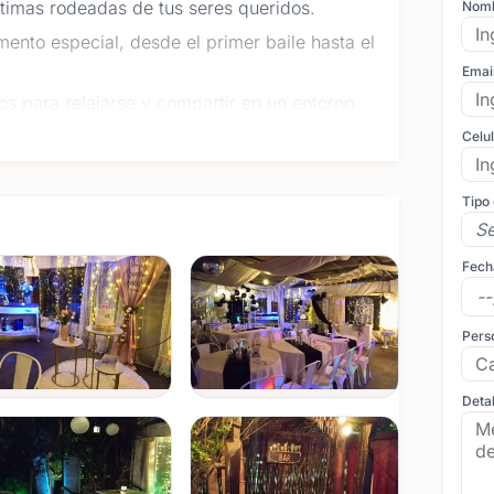
timas rodeadas de tus seres queridos.
Nom
nto especial, desde el primer baile hasta el
Emai
s para relajarse y compartir en un entorno
Celu
tados hay pequeños que también merecen
Tipo
Fech
to de acuerdo a tus gustos, desde opciones
daptadas a tus necesidades, con opciones
Pers
os inolvidables capturados en imágenes únicas.
Detal
u gran día para que tengas recuerdos para toda
s cantando y disfrutando de la celebración.