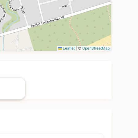
Leaflet
|
©
OpenStreetMap