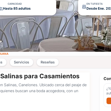
CAPACIDAD
EN TUFIESTA
Hasta 85 adultos
Desde Ene. 20
JUANA
as
Servicios
Reseñas
 Salinas para Casamientos
Con
en Salinas, Canelones. Ubicado cerca del peaje de
¿Ya
ra quienes buscan una boda acogedora, con un
au