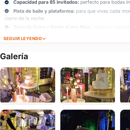
Capacidad para 85 invitados:
perfecto para bodas ín
Pista de baile y plataforma:
para que vivas cada mome
cierre de la noche.
Zona de living y fondo al aire libre:
espacios pensado
encantador.
SEGUIR LEYENDO
Rincón para los más chicos:
ideal si entre los invi
divertirse.
Galería
Servicios para bodas que se adaptan a tus sueños:
Decoración personalizada:
ambientamos tu casamien
románticas hasta estilos más modernos.
Catering y gastronomía:
propuestas gastronómicas a
tanto para el menú principal como para el postre.
Discoteca y cabina de fotos:
música, luces y recuerd
Fotografía y filmación:
registramos cada detalle de t
la vida.
Rokola y karaoke:
porque nada mejor que los invitado