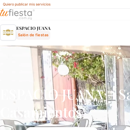
Quiero publicar mis servicios
Espacio Juana - Salón De Fiestas En Salinas, Costa De Or
ESPACIO JUANA
Salón de fiestas
ESPACIO JUANA – Sal
Casamientos