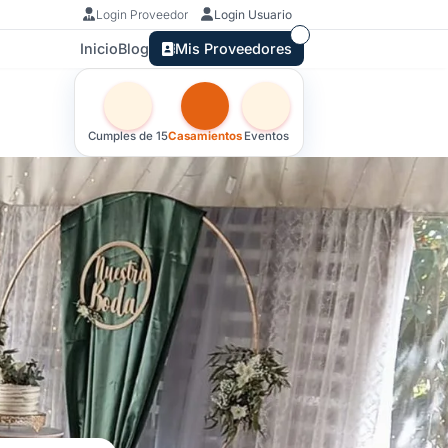
Login Proveedor
Login Usuario
Inicio
Blog
Mis Proveedores
Otras versiones de esta ficha por tipo de festejo
Cumples de 15
Casamientos
Eventos