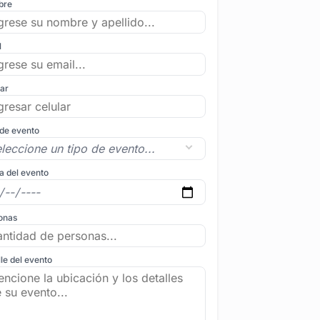
bre
l
lar
 de evento
a del evento
onas
le del evento