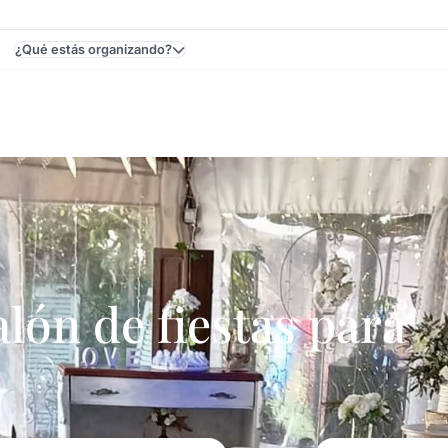
¿Qué estás organizando?
o, Canelones, Uruguay - Casamientos
ón de fiestas para